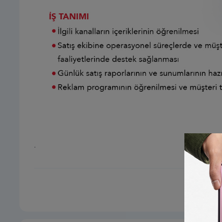
.
İlanı