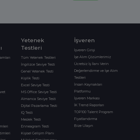
Yetenek
İşveren
ı
Testleri
İşveren Girişi
İşe Alım Çözümlerimiz
ramları
Tüm Yetenek Testleri
Ücretsiz İş İlanı Verin
İngilizce Seviye Testi
Değerlendirme ve İşe Alım
Genel Yetenek Testi
Testleri
Kişilik Testi
İnsan Kaynakları
Excel Seviye Testi
Platformu
aret
MS Office Seviye Testi
İşveren Markası
Almanca Seviye Testi
İK Trend Raporları
Dijital Pazarlama Testi
TOP100 Talent Program
IQ Testi
Fiyatlandırma
Meslek Testi
Bize Ulaşın
imleri
Enneagram Testi
timleri
Kişisel Gelişim Planı