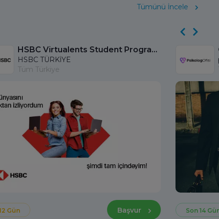
Tümünü İncele
HSBC Virtualents Student Program bu sene de devam ediyor!
HSBC TÜRKİYE
Tüm Türkiye
Başvur
12 Gün
Son 14 Gü