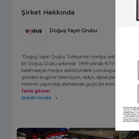
Şirket Hakkında
Doğuş Yayın Grubu
“Doğuş Yayın Grubu, Türkiye’nin medya sektörüne yön
bir Doğuş Grubu şirketidir. 1999 yılında NTV’nin gruba
katılmasıyla medya sektöründeki yolculuğuna başlamış
günden bugüne televizyon, radyo, dijital platformlar ve
internet yayıncılığı alanlarında güçlü bir konuma ulaşmı
fazla göster
Şirketi İncele