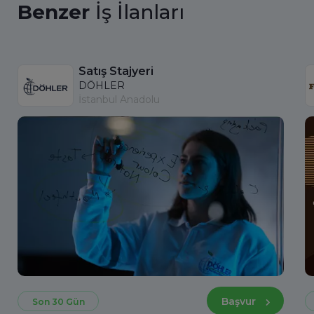
Benzer
İş İlanları
Satış Stajyeri
DÖHLER
İstanbul Anadolu
Başvur
Son 30 Gün