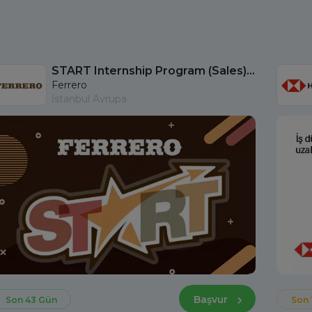
START Internship Program (Sales) - Istanbul
Ferrero
İstanbul Avrupa
Başvur
Son 43 Gün
Son 