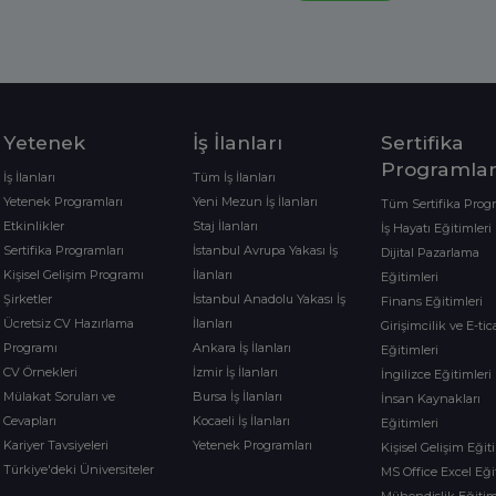
Yetenek
İş İlanları
Sertifika
Programlar
İş İlanları
Tüm İş İlanları
Yetenek Programları
Yeni Mezun İş İlanları
Tüm Sertifika Prog
Etkinlikler
Staj İlanları
İş Hayatı Eğitimleri
Sertifika Programları
İstanbul Avrupa Yakası İş
Dijital Pazarlama
Kişisel Gelişim Programı
İlanları
Eğitimleri
Şirketler
İstanbul Anadolu Yakası İş
Finans Eğitimleri
Ücretsiz CV Hazırlama
İlanları
Girişimcilik ve E-tic
Programı
Ankara İş İlanları
Eğitimleri
CV Örnekleri
İzmir İş İlanları
İngilizce Eğitimleri
Mülakat Soruları ve
Bursa İş İlanları
İnsan Kaynakları
Cevapları
Kocaeli İş İlanları
Eğitimleri
Kariyer Tavsiyeleri
Yetenek Programları
Kişisel Gelişim Eğit
Türkiye'deki Üniversiteler
MS Office Excel Eği