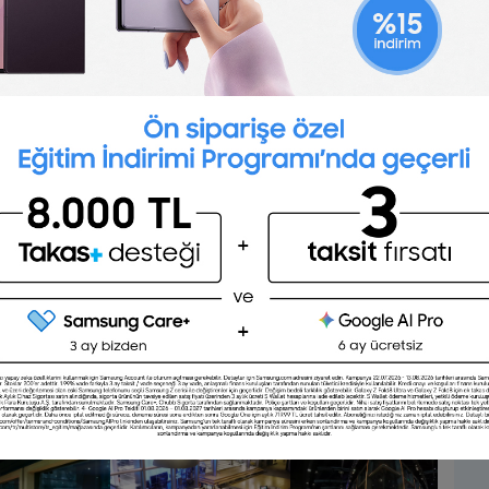
 veren
Websitesi
https://www.dogusya
yingrubu.com.tr/
 ve o
Sektör
Medya
..Daha
Sosyal Medyada Doğuş Yayın Grubu :