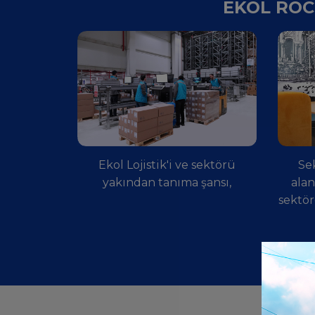
EKOL ROC
Ekol Lojistik'i ve sektörü
Se
yakından tanıma şansı,
ala
sektör