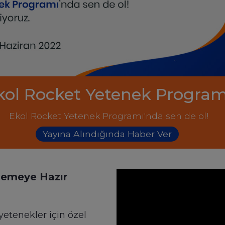
kol Rocket Yetenek Program
Ekol Rocket Yetenek Programı'nda sen de ol!
Yayına Alındığında Haber Ver
tlemeye
Hazır
etenekler için özel