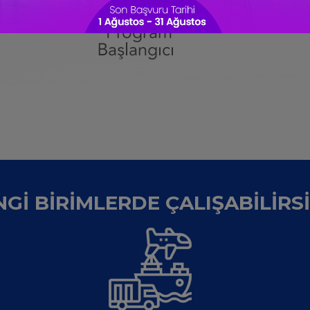
Gİ BİRİMLERDE ÇALIŞABİLİRS