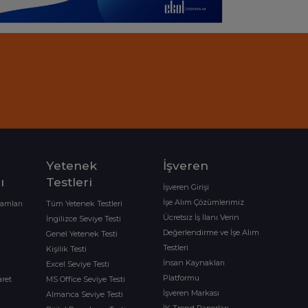
Yetenek
İşveren
ı
Testleri
İşveren Girişi
İşe Alım Çözümlerimiz
ramları
Tüm Yetenek Testleri
Ücretsiz İş İlanı Verin
İngilizce Seviye Testi
Değerlendirme ve İşe Alım
Genel Yetenek Testi
Testleri
Kişilik Testi
İnsan Kaynakları
Excel Seviye Testi
Platformu
aret
MS Office Seviye Testi
İşveren Markası
Almanca Seviye Testi
İK Trend Raporları