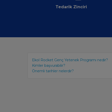
Tedarik Zinciri
Ekol Rocket Genç Yetenek Programı nedir?
Kimler başvurabilir?
Önemli tarihler nelerdir?