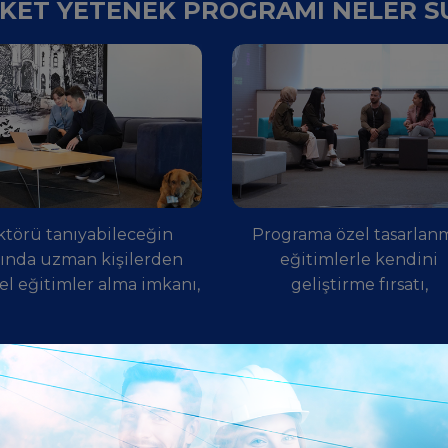
KET YETENEK PROGRAMI NELER 
ktörü tanıyabileceğin
Programa özel tasarlan
nında uzman kişilerden
eğitimlerle kendini
el eğitimler alma imkanı,
geliştirme fırsatı,