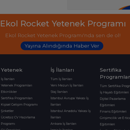
Ekol Rocket Yetenek Programı
Ekol Rocket Yetenek Programı'nda sen de ol!
Yayına Alındığında Haber Ver
Yetenek
İş İlanları
Sertifika
Programlar
İş İlanları
Tüm İş İlanları
Yetenek Programları
Yeni Mezun İş İlanları
Tüm Sertifika Prog
Etkinlikler
Staj İlanları
İş Hayatı Eğitimleri
Sertifika Programları
İstanbul Avrupa Yakası İş
Dijital Pazarlama
Kişisel Gelişim Programı
İlanları
Eğitimleri
Şirketler
İstanbul Anadolu Yakası İş
Finans Eğitimleri
Ücretsiz CV Hazırlama
İlanları
Girişimcilik ve E-tic
Programı
Ankara İş İlanları
Eğitimleri
CV Örnekleri
İzmir İş İlanları