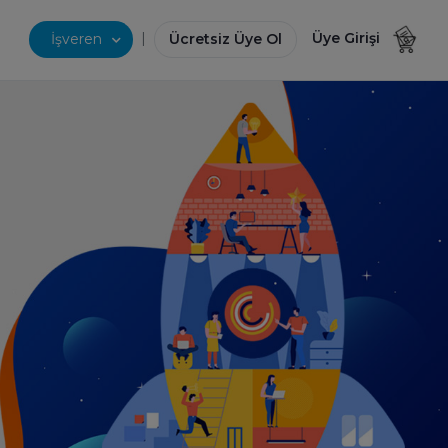
|
Üye Girişi
İşveren
Ücretsiz Üye Ol