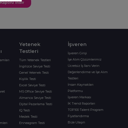
Yetenek
İşveren
ı
Testleri
İşveren Girişi
İşe Alım Çözümlerimiz
ramları
Tüm Yetenek Testleri
Ücretsiz İş İlanı Verin
İngilizce Seviye Testi
Değerlendirme ve İşe Alım
Genel Yetenek Testi
Testleri
Kişilik Testi
İnsan Kaynakları
Excel Seviye Testi
Platformu
aret
MS Office Seviye Testi
İşveren Markası
Almanca Seviye Testi
İK Trend Raporları
Dijital Pazarlama Testi
TOP100 Talent Program
IQ Testi
Fiyatlandırma
Meslek Testi
Bize Ulaşın
imleri
Enneagram Testi