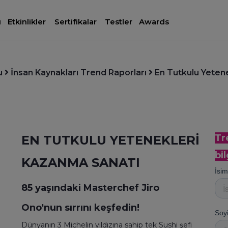
ı
Etkinlikler
Sertifikalar
Testler
Awards
u
İnsan Kaynakları Trend Raporları
En Tutkulu Yeten
Tr
EN TUTKULU YETENEKLERİ
bil
KAZANMA SANATI
85 yaşındaki Masterchef Jiro
Ono'nun sırrını keşfedin!
Dünyanın 3 Michelin yıldızına sahip tek Sushi şefi