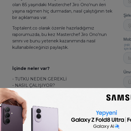
olan 85 yaşındaki Masterchef Jiro Ono'nun ileri
yaşına rağmen hiç durmadan, nasıl çalıştığının tek
bir açıklaması var.
Toptalent.co olarak özenle hazırladığımız
raporumuzda, bu kez Masterchef Jiro Ono'nun
sırrını ve bunu yetenek kazanımında nasıl
kullanabileceğinizi paylaştık.
İçinde neler var?
- TUTKU NEDEN GEREKLİ
- NASIL ÇALIŞIYOR?
- NEDEN DAHA ETKİLİ?
- ÖZELLİKLERİNE GÖRE BULUŞMALAR NASIL
AYRILIYOR?
- BULUŞMALAR YETENEK KAZANIMINA NASIL
KATKI SAĞLIYOR?
- BULUŞMALAR HAKKINDA EN ÇOK MERAK
EDİLENLER