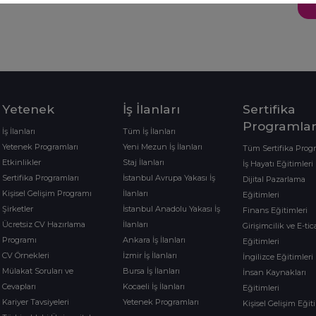
Yetenek
İş İlanları
Sertifika
Programlar
İş İlanları
Tüm İş İlanları
Yetenek Programları
Yeni Mezun İş İlanları
Tüm Sertifika Prog
Etkinlikler
Staj İlanları
İş Hayatı Eğitimleri
Sertifika Programları
İstanbul Avrupa Yakası İş
Dijital Pazarlama
Kişisel Gelişim Programı
İlanları
Eğitimleri
Şirketler
İstanbul Anadolu Yakası İş
Finans Eğitimleri
Ücretsiz CV Hazırlama
İlanları
Girişimcilik ve E-tic
Programı
Ankara İş İlanları
Eğitimleri
CV Örnekleri
İzmir İş İlanları
İngilizce Eğitimleri
Mülakat Soruları ve
Bursa İş İlanları
İnsan Kaynakları
Cevapları
Kocaeli İş İlanları
Eğitimleri
Kariyer Tavsiyeleri
Yetenek Programları
Kişisel Gelişim Eğit