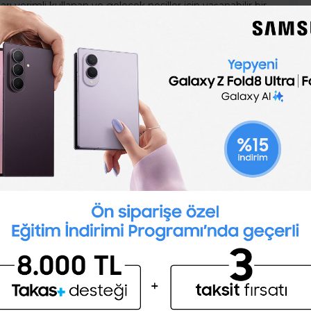
arı verimli kullanan ve gelecek nesiller için yaşanabilir bir
edefleyen ekonomik yaklaşımları ele alır.
a fazla oku
 Gülay
elance Çalışma Modeli Nedir?
umsal Çalışma Modelinden Farkı
ir?
ce çalışma ve kurumsal kariyerin avantajlarını,
tajlarını ve kariyer yolunuzu seçerken dikkate almanız
 kritik faktörleri keşfedin. Hangi yol size daha uygun?
İngilizce seviyeni öğrenmek
ister misin ?
a fazla oku
(A1,A2,B1,B2,C1,C2)
ent
e Yönetim Araçları ile İşlerinizi