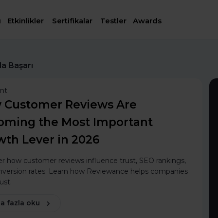
ı
Etkinlikler
Sertifikalar
Testler
Awards
da Başarı
ent
 Customer Reviews Are
oming the Most Important
wth Lever in 2026
r how customer reviews influence trust, SEO rankings,
nversion rates. Learn how Reviewance helps companies
ust.
a fazla oku