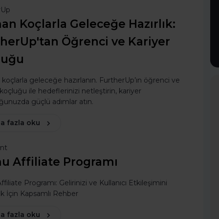
rUp
n Koçlarla Geleceğe Hazırlık:
herUp'tan Öğrenci ve Kariyer
luğu
oçlarla geleceğe hazırlanın. FurtherUp’ın öğrenci ve
koçluğu ile hedeflerinizi netleştirin, kariyer
ğunuzda güçlü adımlar atın.
a fazla oku
ent
u Affiliate Programı
filiate Programı: Gelirinizi ve Kullanıcı Etkileşimini
ak İçin Kapsamlı Rehber
a fazla oku