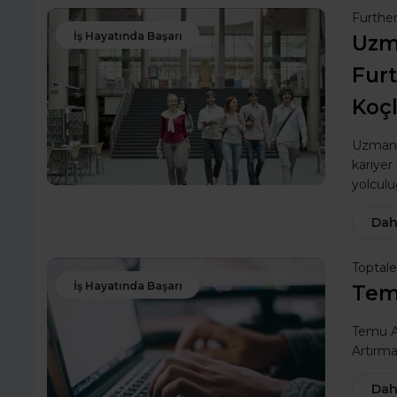
Furthe
İş Hayatında Başarı
Uzma
Furt
Koç
Uzman k
kariyer 
yolculu
Dah
Toptal
İş Hayatında Başarı
Tem
Temu Af
Artırm
Dah