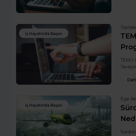
Toptal
İş Hayatında Başarı
TEMU
Pro
TEMU In
Tavsiy
Dah
Ege Ak
İş Hayatında Başarı
Sürd
Ned
Sürdürü