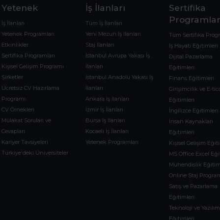
Yetenek
İş İlanları
Sertifika
Programlar
İş İlanları
Tüm İş İlanları
Yetenek Programları
Yeni Mezun İş İlanları
Tüm Sertifika Prog
Etkinlikler
Staj İlanları
İş Hayatı Eğitimleri
Sertifika Programları
İstanbul Avrupa Yakası İş
Dijital Pazarlama
Kişisel Gelişim Programı
İlanları
Eğitimleri
Şirketler
İstanbul Anadolu Yakası İş
Finans Eğitimleri
Ücretsiz CV Hazırlama
İlanları
Girişimcilik ve E-tic
Programı
Ankara İş İlanları
Eğitimleri
CV Örnekleri
İzmir İş İlanları
İngilizce Eğitimleri
Mülakat Soruları ve
Bursa İş İlanları
İnsan Kaynakları
Cevapları
Kocaeli İş İlanları
Eğitimleri
Kariyer Tavsiyeleri
Yetenek Programları
Kişisel Gelişim Eğit
Türkiye'deki Üniversiteler
MS Office Excel Eği
Mühendislik Eğitim
Online Staj Program
Satış ve Pazarlama
Eğitimleri
Teknoloji ve Yazılı
Eğitimleri