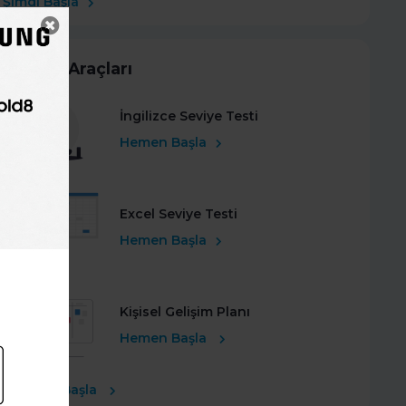
Şimdi Başla
Kariyer Araçları
İngilizce Seviye Testi
Hemen Başla
Excel Seviye Testi
Hemen Başla
Kişisel Gelişim Planı
Hemen Başla
Ücretsiz Başla