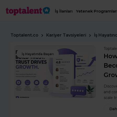
İş İlanları
Yetenek Programlar
Toptalent.co
Kariyer Tavsiyeleri
İş Hayatın
Toptal
İş Hayatında Başarı
How
Bec
Gro
Discove
and co
scale tr
Dah