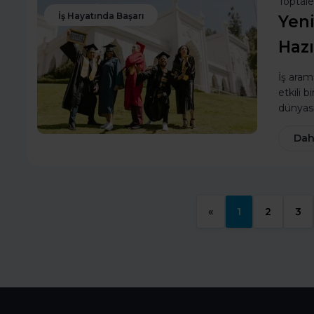
Toptal
İş Hayatında Başarı
Yeni
Hazı
İş aram
etkili 
dünyas
Dah
«
1
2
3