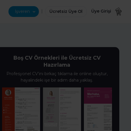
|
Üye Girişi
İşveren
Ücretsiz Üye Ol
Boş CV Örnekleri ile Ücretsiz CV
Hazırlama
Profesyonel CV’ini birkaç tıklama ile online oluştur,
hayalindeki işe bir adım daha yaklaş.