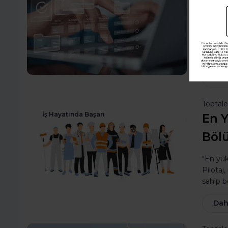
Nası
Birçok 
Ancak, 
hale g
Dah
Toptal
İş Hayatında Başarı
En Y
Bölü
"En yük
Pilotaj
sahip b
Dah