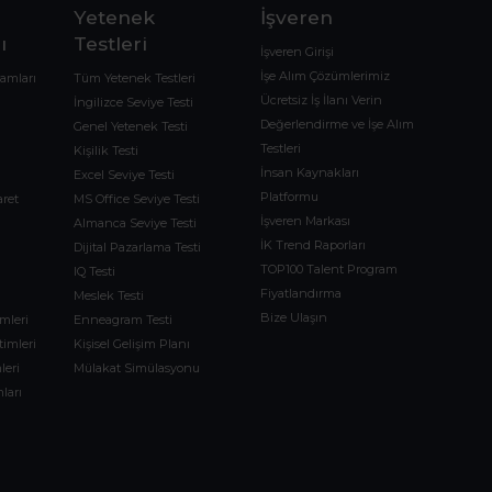
Yetenek
İşveren
ı
Testleri
İşveren Girişi
İşe Alım Çözümlerimiz
ramları
Tüm Yetenek Testleri
Ücretsiz İş İlanı Verin
İngilizce Seviye Testi
Değerlendirme ve İşe Alım
Genel Yetenek Testi
Testleri
Kişilik Testi
İnsan Kaynakları
Excel Seviye Testi
Platformu
aret
MS Office Seviye Testi
İşveren Markası
Almanca Seviye Testi
İK Trend Raporları
Dijital Pazarlama Testi
TOP100 Talent Program
IQ Testi
Fiyatlandırma
Meslek Testi
Bize Ulaşın
imleri
Enneagram Testi
timleri
Kişisel Gelişim Planı
leri
Mülakat Simülasyonu
ları
m