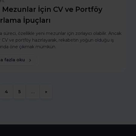
ent
 Mezunlar İçin CV ve Portföy
rlama İpuçları
a süreci, özellikle yeni mezunlar için zorlayıcı olabilir. Ancak
bir CV ve portföy hazırlayarak, rekabetin yoğun olduğu iş
ında öne çıkmak mümkün.
a fazla oku
4
5
…
»