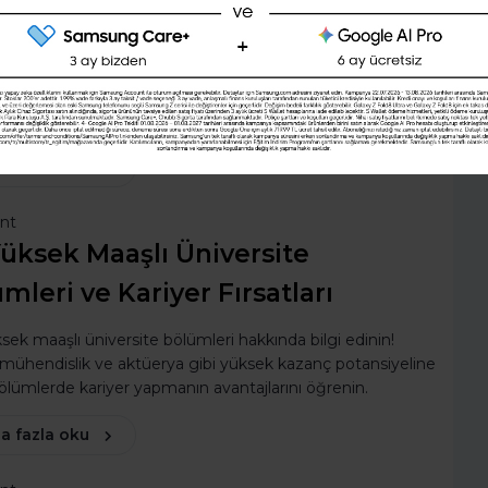
Şimdi değil
Evet
l Kolaylaştırabilirsiniz?
dosya ile çalışırken kontrolü kaybetmeniz an meselesidir.
doğru proje yönetim araçları ile iş akışınızı daha verimli
etirmeniz mümkün.
a fazla oku
ent
üksek Maaşlı Üniversite
mleri ve Kariyer Fırsatları
sek maaşlı üniversite bölümleri hakkında bilgi edinin!
, mühendislik ve aktüerya gibi yüksek kazanç potansiyeline
ölümlerde kariyer yapmanın avantajlarını öğrenin.
a fazla oku