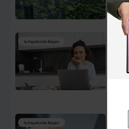
kaynakl
dünya h
Dah
Melisa
İş Hayatında Başarı
Fre
Kur
Ned
Freelan
dezavan
gereken
Dah
Toptal
İş Hayatında Başarı
Proj