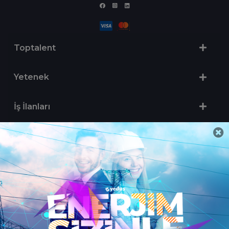
Toptalent
Yetenek
İş İlanları
Sertifika Programları
Yetenek Testleri
İşveren