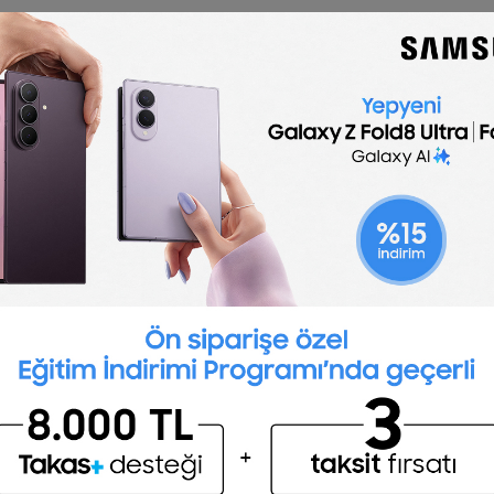
🇬🇧
English
Recruiting text messages to candidates
candidates message
template is optimized for postin
pages and easy to customize for your company.
 candidates when you want to confirm an interview
 discussions, like giving interview feedback, opt fo
k for candidates’ consent to contact them via text
ndidates. Also, despite being a more casual way o
al. Double-check your language for clarity, tone an