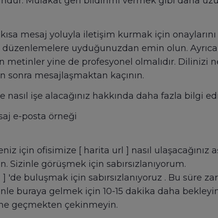
ur. Mülakat geri bildirimi vermek gibi daha uzun 
a mesaj yoluyla iletişim kurmak için onaylarını i
m düzenlemelere uyduğunuzdan emin olun. Ayrıca, d
etinler yine de profesyonel olmalıdır. Dilinizi ne
en sonra mesajlaşmaktan kaçının.
lde nasıl işe alacağınız hakkında daha fazla bilgi 
saj e-posta örneği
iz için ofisimize [ harita url ] nasıl ulaşacağınız 
in. Sizinle görüşmek için sabırsızlanıyorum.
2 ] 'de buluşmak için sabırsızlanıyoruz . Bu süre za
 buraya gelmek için 10-15 dakika daha bekleyin. 
ime geçmekten çekinmeyin.