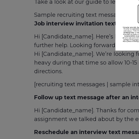
Take a look at our guide to learn more
Sample recruiting text messages to ca
Job interview invitation text mess
Hi [Candidate_name]. Here’s how you c
further help. Looking forward to meet
Hi [Candidate_name]. We’re looking fo
heavy during that time so allow 10-15
directions.
[recruiting text messages | sample in
Follow up text message after an in
Hi [Candidate_name]. Thanks for comin
assignment we talked about by the end
Reschedule an interview text mes