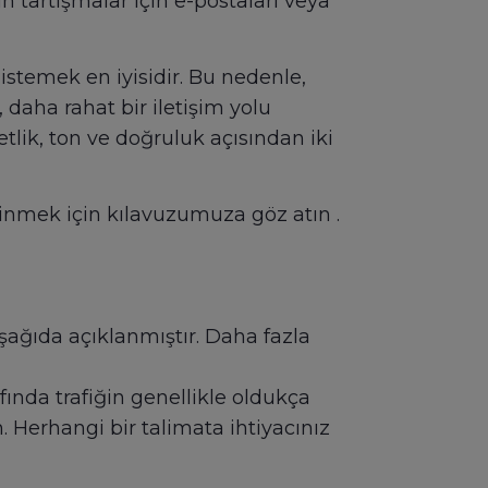
tartışmalar için e-postaları veya
stemek en iyisidir. Bu nedenle,
aha rahat bir iletişim yolu
tlik, ton ve doğruluk açısından iki
edinmek için kılavuzumuza göz atın .
aşağıda açıklanmıştır. Daha fazla
rfında trafiğin genellikle oldukça
Herhangi bir talimata ihtiyacınız