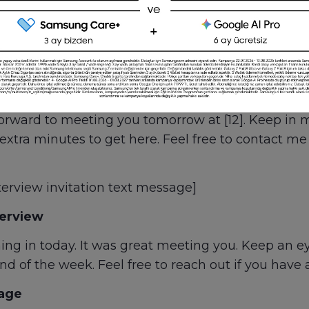
 about how to recruit candidates via text effective
ndidates for different scenarios
age
an get to our office [map url] for your interview
ing with you.
rward to meeting you tomorrow at [12]. Keep in min
 extra minutes to get here. Feel free to contact m
terview invitation text message]
terview
g in today. It was great meeting you. Keep an eye
 of the week. Feel free to reach out if you have 
sage