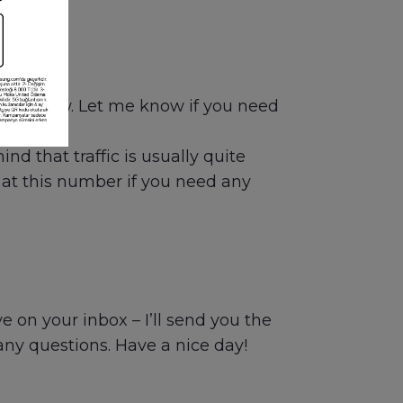
ly.
 tomorrow. Let me know if you need
d that traffic is usually quite
e at this number if you need any
 on your inbox – I’ll send you the
any questions. Have a nice day!