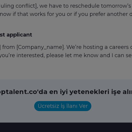
ling conflict], we have to reschedule tomorrow’s 
w if that works for you or if you prefer another d
t applicant
 from [Company_name]. We’re hosting a careers da
 you’re interested, please let me know and I can 
ptalent.co'da en iyi yetenekleri işe al
Ücretsiz İş İlanı Ver