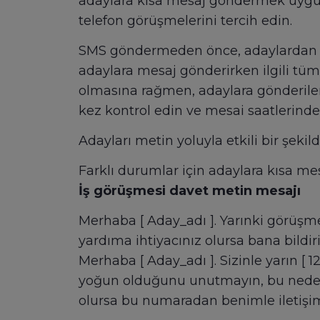
adaylara kısa mesaj göndermek uygund
telefon görüşmelerini tercih edin.
SMS göndermeden önce, adaylardan kıs
adaylara mesaj gönderirken ilgili tü
olmasına rağmen, adaylara gönderilen m
kez kontrol edin ve mesai saatlerind
Adayları metin yoluyla etkili bir şeki
Farklı durumlar için adaylara kısa me
İş görüşmesi davet metin mesajı
Merhaba [ Aday_adı ]. Yarınki görüşmen
yardıma ihtiyacınız olursa bana bildir
Merhaba [ Aday_adı ]. Sizinle yarın [ 1
yoğun olduğunu unutmayın, bu nedenle
olursa bu numaradan benimle iletiş