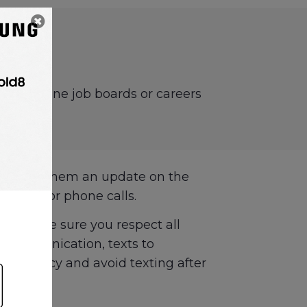
g to online job boards or careers
 or give them an update on the
r emails or phone calls.
. So make sure you respect all
f communication, texts to
d accuracy and avoid texting after