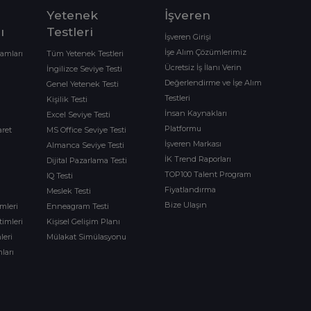
Yetenek
İşveren
ı
Testleri
İşveren Girişi
İşe Alım Çözümlerimiz
ramları
Tüm Yetenek Testleri
Ücretsiz İş İlanı Verin
İngilizce Seviye Testi
Değerlendirme ve İşe Alım
Genel Yetenek Testi
Testleri
Kişilik Testi
İnsan Kaynakları
Excel Seviye Testi
Platformu
aret
MS Office Seviye Testi
İşveren Markası
Almanca Seviye Testi
İK Trend Raporları
Dijital Pazarlama Testi
TOP100 Talent Program
IQ Testi
Fiyatlandırma
Meslek Testi
Bize Ulaşın
imleri
Enneagram Testi
timleri
Kişisel Gelişim Planı
leri
Mülakat Simülasyonu
ları
m