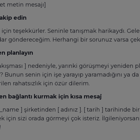
vet metin mesajı]
akip edin
için teşekkürler. Seninle tanışmak harikaydı. Gele
ar göndereceğim. Herhangi bir sorunuz varsa çekin
n planlayın
çakışması ] nedeniyle, yarınki görüşmeyi yeniden
 ? Bunun senin için işe yarayıp yaramadığını ya da
len rahatsızlık için özür dilerim.
en bağlantı kurmak için kısa mesaj
me ] şirketinden [ adınız ]. [ tarih ] tarihinde bi
k için sizi orada görmeyi çok isteriz. İlgileniyorsan
!