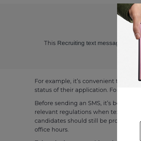
This
Recruiting text messages to 
For example, it’s convenient to text
status of their application. For longer
Before sending an SMS, it’s best to as
relevant regulations when texting ca
candidates should still be profession
office hours.