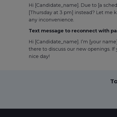
Hi [Candidate_name]. Due to [a schedu
[Thursday at 3 pm] instead? Let me kno
any inconvenience.
Text message to reconnect with pas
Hi [Candidate_name]. I’m [your name]
there to discuss our new openings. If
nice day!
To