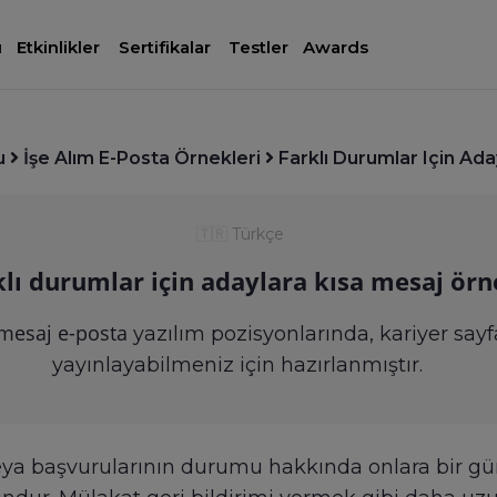
ı
Etkinlikler
Sertifikalar
Testler
Awards
u
İşe Alım E-Posta Örnekleri
Farklı Durumlar Için Ad
🇹🇷
Türkçe
klı durumlar için adaylara kısa mesaj örn
 mesaj e-posta
yazılım pozisyonlarında, kariyer sayfa
yayınlayabilmeniz için hazırlanmıştır.
ya başvurularının durumu hakkında onlara bir gü