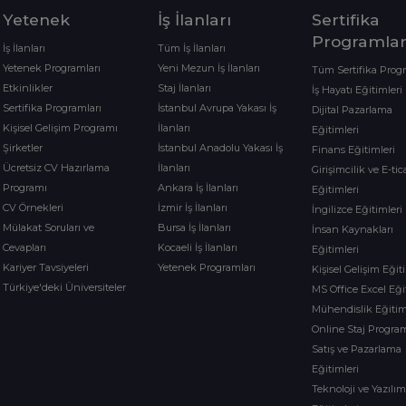
Yetenek
İş İlanları
Sertifika
Programlar
İş İlanları
Tüm İş İlanları
Yetenek Programları
Yeni Mezun İş İlanları
Tüm Sertifika Prog
Etkinlikler
Staj İlanları
İş Hayatı Eğitimleri
Sertifika Programları
İstanbul Avrupa Yakası İş
Dijital Pazarlama
Kişisel Gelişim Programı
İlanları
Eğitimleri
Şirketler
İstanbul Anadolu Yakası İş
Finans Eğitimleri
Ücretsiz CV Hazırlama
İlanları
Girişimcilik ve E-tic
Programı
Ankara İş İlanları
Eğitimleri
CV Örnekleri
İzmir İş İlanları
İngilizce Eğitimleri
Mülakat Soruları ve
Bursa İş İlanları
İnsan Kaynakları
Cevapları
Kocaeli İş İlanları
Eğitimleri
Kariyer Tavsiyeleri
Yetenek Programları
Kişisel Gelişim Eğit
Türkiye'deki Üniversiteler
MS Office Excel Eği
Mühendislik Eğitim
Online Staj Program
Satış ve Pazarlama
Eğitimleri
Teknoloji ve Yazılı