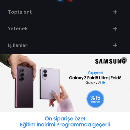
Toptalent
Yetenek
İş İlanları
Sertifika Programları
Yetenek Testleri
İşveren