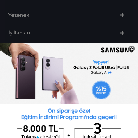
Yetenek
İş İlanları
Sertifika Programları
Yetenek Testleri
İşveren
Toptalent Marka ve İnsan Kaynakları Danışmanlığı Limited Şirketi Özel İstihdam Bürosu