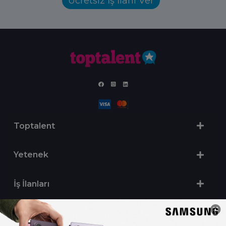
Ücretsiz İş İlanı Ver
Toptalent
Yetenek
İş İlanları
Sertifika Programları