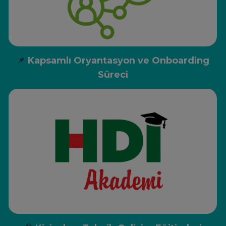
📌
Kapsamlı Oryantasyon ve Onboarding
Süreci