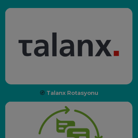
🧭
Talanx Rotasyonu