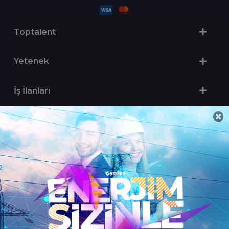
Toptalent
Yetenek
İş İlanları
Sertifika Programları
Yetenek Testleri
İşveren