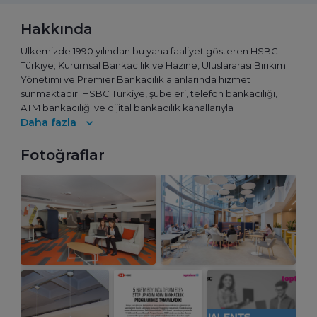
Hakkında
Ülkemizde 1990 yılından bu yana faaliyet gösteren HSBC
Türkiye; Kurumsal Bankacılık ve Hazine, Uluslararası Birikim
Yönetimi ve Premier Bankacılık alanlarında hizmet
sunmaktadır. HSBC Türkiye, şubeleri, telefon bankacılığı,
ATM bankacılığı ve dijital bankacılık kanallarıyla
müşterilerine finansal çözümler sunmaktadır. Merkezi
Daha fazla
Londra’da bulunan ve dünyanın en büyük bankacılık ve
finans hizmetleri kuruluşlarından biri olan HSBC Grubu,
Fotoğraflar
bugün 56 ülkede hizmet vermektedir.