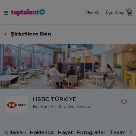
Üye Ol
Üye Girişi
Şirketlere Dön
HSBC TÜRKİYE
Bankacılık - İstanbul Avrupa
İş İlanları
Hakkında
Hayat
Fotoğraflar
Takım
Vi