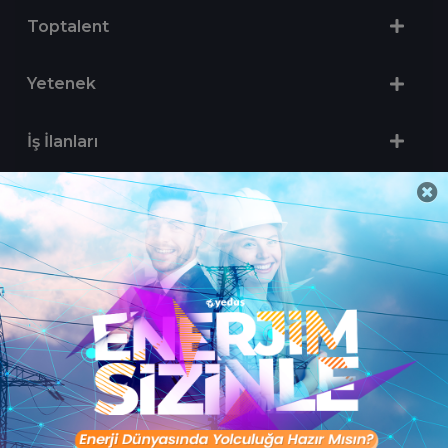
Toptalent
Yetenek
İş İlanları
Sertifika Programları
Yetenek Testleri
İşveren