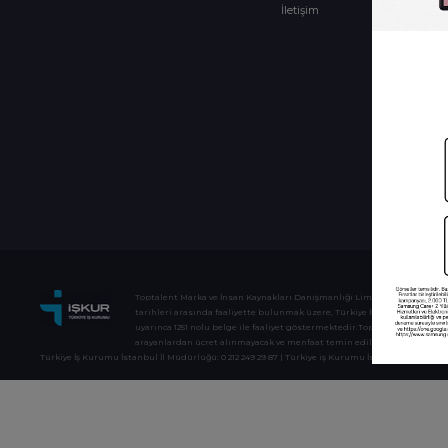
İletişim
Toptalent Marka ve İnsan Kaynakları Danışmanlığı Limited Şirketi Özel İstih
tarihleri arasında faaliyette bulunmak üzere, Türkiye İş Kurumu tarafından
uyarınca 1251 nolu belge ile faaliyet göstermektedir.Toptalent İş İlanları i
arayanlardan ücret alınmayacak ve menfaat temin edilmeyecektir.
Türkiye İş Kurumu İstanbul İl Müdürlüğü: 0 212 249 29 87 | Türkiye iş Kurumu İstanbul Çalışma