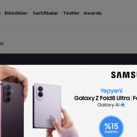
ı
Etkinlikler
Sertifikalar
Testler
Awards
ın
Yetenek
İş İlanları
Sertifika
Programlar
İş İlanları
Tüm İş İlanları
Yetenek Programları
Yeni Mezun İş İlanları
Tüm Sertifika Prog
Etkinlikler
Staj İlanları
İş Hayatı Eğitimleri
Sertifika Programları
İstanbul Avrupa Yakası İş
Dijital Pazarlama
Kişisel Gelişim Programı
İlanları
Eğitimleri
Şirketler
İstanbul Anadolu Yakası İş
Finans Eğitimleri
Ücretsiz CV Hazırlama
İlanları
Girişimcilik ve E-tic
Programı
Ankara İş İlanları
Eğitimleri
CV Örnekleri
İzmir İş İlanları
İngilizce Eğitimleri