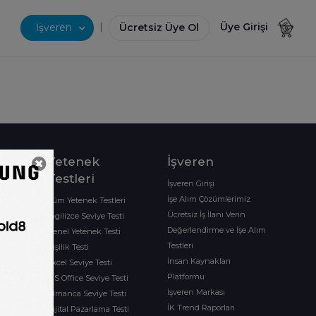
|
Üye Girişi
İşveren
Ücretsiz Üye Ol
Yetenek
İşveren
ı
Testleri
İşveren Girişi
İşe Alım Çözümlerimiz
ramları
Tüm Yetenek Testleri
Ücretsiz İş İlanı Verin
İngilizce Seviye Testi
Değerlendirme ve İşe Alım
Genel Yetenek Testi
Testleri
Kişilik Testi
İnsan Kaynakları
Excel Seviye Testi
Platformu
aret
MS Office Seviye Testi
İşveren Markası
Almanca Seviye Testi
İK Trend Raporları
Dijital Pazarlama Testi