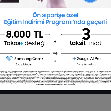
Mülakat Soruları ve
Bursa İş İlanları
İnsan Kaynakları
Cevapları
Kocaeli İş İlanları
Eğitimleri
Kariyer Tavsiyeleri
Yetenek Programları
Kişisel Gelişim Eğit
Türkiye'deki Üniversiteler
MS Office Excel Eği
Mühendislik Eğitim
Online Staj Program
Satış ve Pazarlama
Eğitimleri
Teknoloji ve Yazılı
Eğitimleri
dam Bürosu Olarak 11 / 11 / 2024 - 10 / 11 / 2027
 05.11.2024 tarih ve 16998526 sayılı karar
çin tıklayın. 4904 sayılı kanun uyarınca iş
 ve İş Kurumu Bahçelievler Hizmet Merkezi