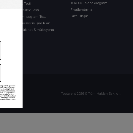
TOP100 Talent Program
IQ Testi
Fiyatlandırma
Meslek Testi
Bize Ulaşın
imleri
Enneagram Testi
timleri
Kişisel Gelişim Planı
leri
Mülakat Simülasyonu
ları
m
Toptalent 2026 © Tüm Hakları Saklıdır.