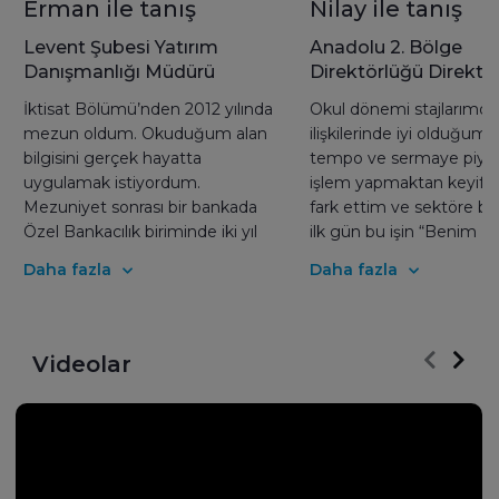
Erman ile tanış
Nilay ile tanış
Levent Şubesi Yatırım
Anadolu 2. Bölge
Danışmanlığı Müdürü
Direktörlüğü Direktö
İktisat Bölümü’nden 2012 yılında
Okul dönemi stajlarımda
mezun oldum. Okuduğum alan
ilişkilerinde iyi olduğum
bilgisini gerçek hayatta
tempo ve sermaye piyas
uygulamak istiyordum.
işlem yapmaktan keyif a
Mezuniyet sonrası bir bankada
fark ettim ve sektöre ba
Özel Bankacılık biriminde iki yıl
ilk gün bu işin “Benim İş
çalıştım, ardından İş Yatırım’a
olduğuna emin oldum. İn
Daha fazla
Daha fazla
2015’te başladım. Beni İş
güvenini kazanarak biriki
Yatırım’da çalışmaya teşvik eden
size ve çalıştığınız kuru
nedenler kurumun sektördeki
emanet etmelerini sağl
piyasa öncülüğü, geniş piyasa
bu birikimleri layığınca 
Videolar
perspektifi, sektörde alanında en
başarılı olmak en büyük
iyi çalışanlara sahip olması, yurtiçi-
motivasyonum. Başarılı
yurtdışı piyasalara ve ürünlere
için çok çalışmak, seba
hakim olabileceğim güzel bir
önemli, daha da önemlisi
eğitim fırsatı sunmasıydı.
Yatırım gibi gelişiminizi