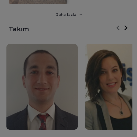
Eskişehir, Gaziantep, İzmit, Kayseri, Konya, Mersin, Nilüfer,
Samsun ve Trabzon ile beraber toplam 36 şubeye ulaşmış
durumdayız.
Daha fazla
Takım