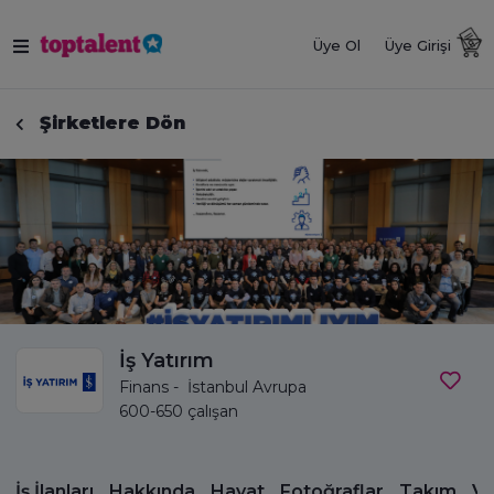
Üye Ol
Üye Girişi
Şirketlere Dön
İş Yatırım
Finans - İstanbul Avrupa
600-650 çalışan
İş İlanları
Hakkında
Hayat
Fotoğraflar
Takım
Vi