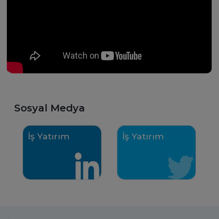
Kendimi her gün yeni bir güne
destekleyen ve arkanızd
adapte ederek ve araştırmalar
olduğunu hissettiren bi
yaparak doğru üründe, doğru
yer almak. Eğer siz de fik
yatırımcı prensibiyle, yatırımcıların
değer veren, sizi duyan 
risk tercihlerine göre tavsiyelerde
zamanda dinleyen, emekl
bulunuyorum.
takdir eden bir şirkette 
isterseniz İş Yatırım mut
olacağınız ikinci aileniz ola
Sosyal Medya
İş Yatırım
İş Yatırım