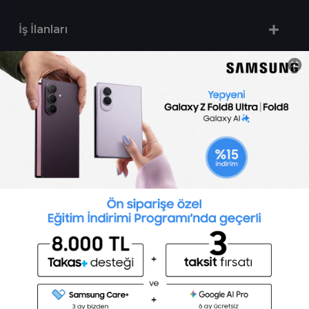
İş İlanları
Sertifika Programları
Yetenek Testleri
İşveren
Toptalent Marka ve İnsan Kaynakları Danışmanlığı Limited Şirketi Özel İstihdam Bürosu
Olarak 11 / 11 / 2024 - 10 / 11 / 2027 tarihleri arasında faaliyette bulunmak üzere, Türkiye İş
Kurumu tarafından 05.11.2024 tarih ve 16998526 sayılı karar uyarınca 1251 nolu belge ile faaliyet
göstermektedir.Toptalent İş İlanları için tıklayın. 4904 sayılı kanun uyarınca iş arayanlardan
ücret alınmayacak ve menfaat temin edilmeyecektir.