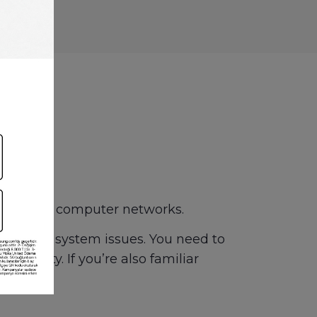
tware and computer networks.
esolving system issues. You need to
curity. If you’re also familiar
 you.