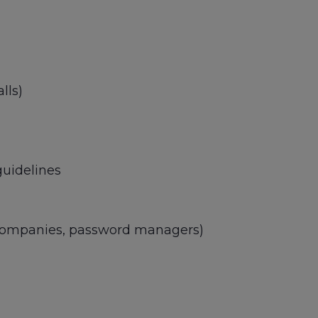
lls)
guidelines
 companies, password managers)