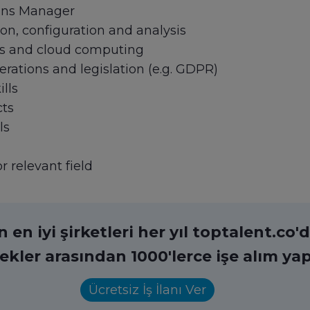
ions Manager
on, configuration and analysis
s and cloud computing
rations and legislation (e.g. GDPR)
lls
cts
ls
 relevant field
en iyi şirketleri her yıl toptalent.co'da
ekler arasından 1000'lerce işe alım yap
Ücretsiz İş İlanı Ver