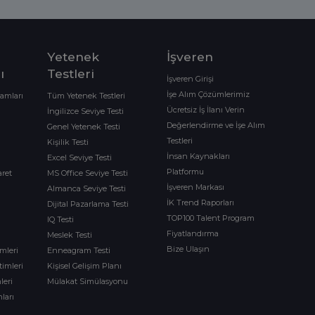
Yetenek
İşveren
ı
Testleri
İşveren Girişi
İşe Alım Çözümlerimiz
ramları
Tüm Yetenek Testleri
Ücretsiz İş İlanı Verin
İngilizce Seviye Testi
Değerlendirme ve İşe Alım
Genel Yetenek Testi
Testleri
Kişilik Testi
İnsan Kaynakları
Excel Seviye Testi
Platformu
aret
MS Office Seviye Testi
İşveren Markası
Almanca Seviye Testi
İK Trend Raporları
Dijital Pazarlama Testi
TOP100 Talent Program
IQ Testi
Fiyatlandırma
Meslek Testi
Bize Ulaşın
imleri
Enneagram Testi
timleri
Kişisel Gelişim Planı
leri
Mülakat Simülasyonu
ları