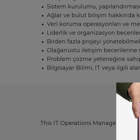
Sistem kurulumu, yapılandırması 
Ağlar ve bulut bilişim hakkında 
Veri koruma operasyonları ve mev
Liderlik ve organizasyon becerile
Birden fazla projeyi yönetebilmek
Olağanüstü iletişim becerilerine
Problem çözme yeteneğine sahi
Bilgisayar Bilimi, IT veya ilgili 
I
This IT Operations Manager job desc