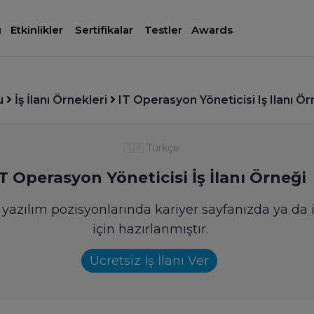
ı
Etkinlikler
Sertifikalar
Testler
Awards
u
İş İlanı Örnekleri
IT Operasyon Yöneticisi Iş Ilanı Ör
🇹🇷
Türkçe
IT Operasyon Yöneticisi İş İlanı Örneği
i yazılım pozisyonlarında kariyer sayfanızda ya da i
için hazırlanmıştır.
Ücretsiz İş İlanı Ver