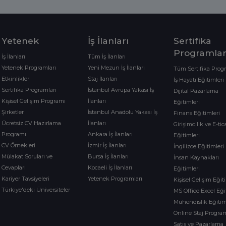
Yetenek
İş İlanları
Sertifika
Programlar
İş İlanları
Tüm İş İlanları
Yetenek Programları
Yeni Mezun İş İlanları
Tüm Sertifika Prog
Etkinlikler
Staj İlanları
İş Hayatı Eğitimleri
Sertifika Programları
İstanbul Avrupa Yakası İş
Dijital Pazarlama
Kişisel Gelişim Programı
İlanları
Eğitimleri
Şirketler
İstanbul Anadolu Yakası İş
Finans Eğitimleri
Ücretsiz CV Hazırlama
İlanları
Girişimcilik ve E-tic
Programı
Ankara İş İlanları
Eğitimleri
CV Örnekleri
İzmir İş İlanları
İngilizce Eğitimleri
Mülakat Soruları ve
Bursa İş İlanları
İnsan Kaynakları
Cevapları
Kocaeli İş İlanları
Eğitimleri
Kariyer Tavsiyeleri
Yetenek Programları
Kişisel Gelişim Eğit
Türkiye'deki Üniversiteler
MS Office Excel Eği
Mühendislik Eğitim
Online Staj Program
Satış ve Pazarlama