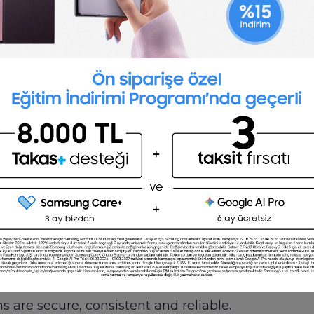
Post a job for free
ies include:
e and systems functionality
nd password management
ystem engineers and other IT staff
 Manager to oversee our company’s hardware, sof
s include monitoring network infrastructure and r
management, network administration and system se
ble to juggle multiple projects, we’d like to meet
s are secure, consistent and reliable.