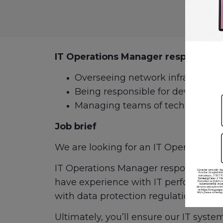
IT Operations Manager responsibilit
Overseeing network infrastructur
Being responsible for device a
Managing teams of technicians, s
Job brief
We are looking for an IT Operations
IT Operations Manager responsibilitie
have experience with IT performance 
with data protection regulations and a
Ultimately, you’ll ensure our IT system