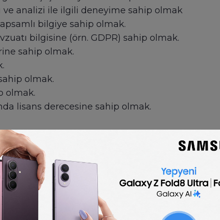
ve analizi ile ilgili deneyime sahip olmak
kapsamlı bilgiye sahip olmak.
zuatı bilgisine (örn. GDPR) sahip olmak.
rine sahip olmak.
.
 sahip olmak.
p olmak.
alanda lisans derecesine sahip olmak.
🇬🇧
English
T Operations Manager job description
ription template is optimized for posting to onli
easy to customize for your company.