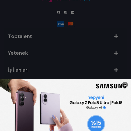
Toptalent
Yetenek
İş İlanları
Sertifika Programları
Yetenek Testleri
İşveren