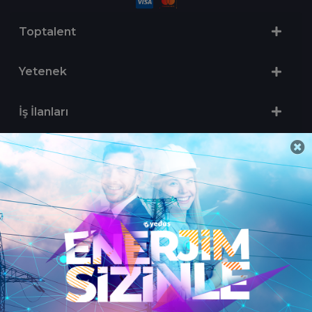
Toptalent
Yetenek
İş İlanları
Sertifika Programları
Yetenek Testleri
İşveren