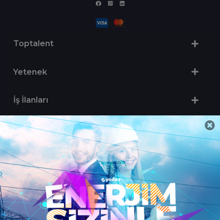
Toptalent
Yetenek
İş İlanları
Sertifika Programları
Yetenek Testleri
İşveren