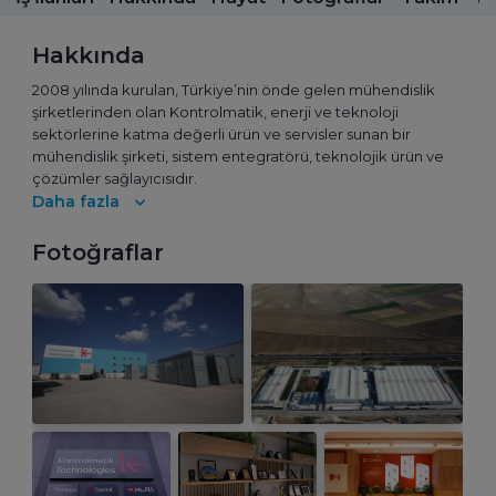
Hakkında
2008 yılında kurulan, Türkiye’nin önde gelen mühendislik
şirketlerinden olan Kontrolmatik, enerji ve teknoloji
sektörlerine katma değerli ürün ve servisler sunan bir
mühendislik şirketi, sistem entegratörü, teknolojik ürün ve
çözümler sağlayıcısıdır.
Daha fazla
Kontrolmatik, faaliyet gösterdiği alanlarda güçlü
mühendislik ve üretim kadrosuyla uçtan uca yeşil çözümler
Fotoğraflar
sunmaktadır. Günümüz teknoloji koşullarına bağlı olarak
ürün ve sistem yelpazesini sürekli geliştiren Kontrolmatik,
hızla gelişen yapısı ile dünya markası olma hedefine emin
adımlarla ilerlemektedir.
“Teknoloji kontrol eden, geleceği kontrol eder!” mottosuyla
çıktığımız bu yolculukta, 35 ülkede 350'den fazla referans
projede imzası bulunan Kontrolmatik, yüzde 60'ından fazlası
mühendisten oluşan 1.000'i aşkın çalışanıyla dünyanın en
büyük 28. sistem entegratörü konumunda bulunuyor. Enerji
depolama teknolojilerinden, elektrikli araç paylaşım