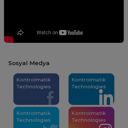
Kontrolmatik sürekli büyüyen ve
yaşıyorum.
gelişen bir vizyona sahip olması
yanı sıra, çalışanlarının alanlarında
uzman olması, kişisel gelişim ve
sürekli öğrenmesini
desteklemesiyle sevdiğim işi bu
şirkette yapıyor olmak bana şanslı
hissettiriyor.
Sosyal Medya
Kontrolmatik
Kontrolmatik
Technologies
Technologies
Kontrolmatik
Kontrolmatik
Technologies
Technologies