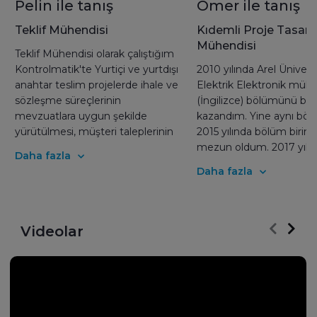
Pelin ile tanış
Ömer ile tanış
Teklif Mühendisi
Kıdemli Proje Tasar
Mühendisi
Teklif Mühendisi olarak çalıştığım
Kontrolmatik'te Yurtiçi ve yurtdışı
2010 yılında Arel Üniversi
anahtar teslim projelerde ihale ve
Elektrik Elektronik mühe
sözleşme süreçlerinin
(İngilizce) bölümünü bur
mevzuatlara uygun şekilde
kazandım. Yine aynı bö
yürütülmesi, müşteri taleplerinin
2015 yılında bölüm birinci
analiz ederek doğru teknik
mezun oldum. 2017 yılın
Daha fazla
çözümler sunulması, maliyet
ayında Kontrolmatik aile
Daha fazla
çalışmalarının yapılması gibi
katıldım. Kıdemli proje d
projelerin ilk adımlarının atılması
mühendisi olarak görev 
aşamasında yer almaktayım.Her
Kontrolmatik Teknoloji ai
geçen gün farklı projelerin
mühendislik departmanı
Videolar
Kontrolmatik bünyesinde inşa
yılıma doğru giderken “T
edilmesinin ilk aşamasında
kontrol eden geleceği k
bulunmak ve sürekli yeni bilgiler
eder” anlayışından yola ç
öğrenmek işimi severek
birçok projeyi hayata g
yapmakta bana mutluluk veriyor.
mutluluğunu ve gururu