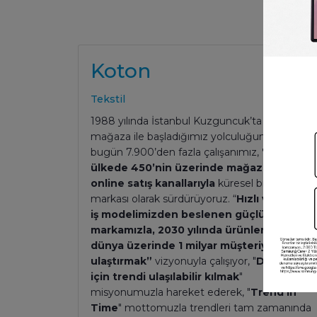
Koton
Tekstil
1988 yılında İstanbul Kuzguncuk’ta küçük bir
mağaza ile başladığımız yolculuğumuzu,
bugün 7.900’den fazla çalışanımız,
72
ülkede 450’nin üzerinde mağazamız ve
online satış kanallarıyla
küresel bir moda
markası olarak sürdürüyoruz. “
Hızlı ve çevik
iş modelimizden beslenen güçlü
markamızla, 2030 yılında ürünlerimizi
dünya üzerinde 1 milyar müşteriye
ulaştırmak”
vizyonuyla çalışıyor, "
Dünya
için trendi ulaşılabilir kılmak
"
misyonumuzla hareket ederek, "
Trend in
Time
" mottomuzla trendleri tam zamanında