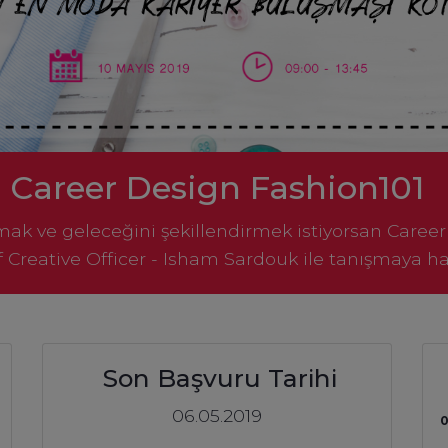
Career Design Fashion101
k ve geleceğini şekillendirmek istiyorsan Career D
 Creative Officer - Isham Sardouk ile tanışmaya ha
Son Başvuru Tarihi
06.05.2019
0