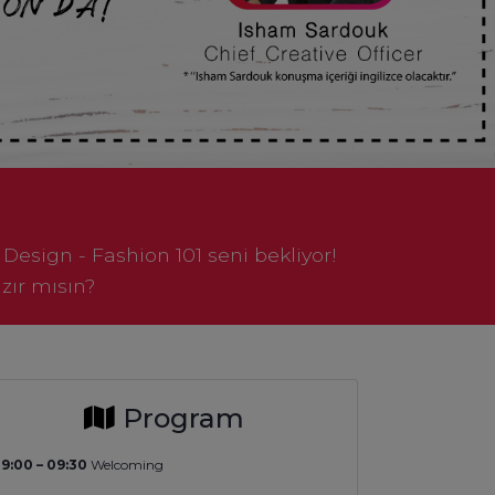
esign - Fashion 101 seni bekliyor!
zır mısın?
Program
9:00 – 09:30
Welcoming