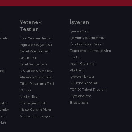
Yetenek
İşveren
ı
Testleri
İşveren Girişi
İşe Alım Çözümlerimiz
ramları
Tüm Yetenek Testleri
Ücretsiz İş İlanı Verin
İngilizce Seviye Testi
Değerlendirme ve İşe Alım
Genel Yetenek Testi
Testleri
Kişilik Testi
İnsan Kaynakları
Excel Seviye Testi
Platformu
aret
MS Office Seviye Testi
İşveren Markası
Almanca Seviye Testi
İK Trend Raporları
Dijital Pazarlama Testi
TOP100 Talent Program
IQ Testi
Fiyatlandırma
Meslek Testi
Bize Ulaşın
imleri
Enneagram Testi
timleri
Kişisel Gelişim Planı
leri
Mülakat Simülasyonu
ları