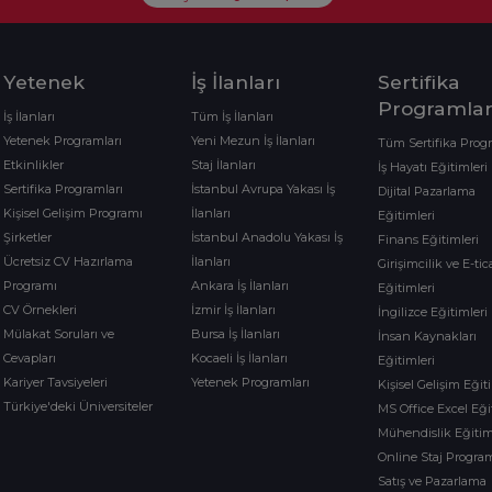
Yetenek
İş İlanları
Sertifika
Programlar
İş İlanları
Tüm İş İlanları
Yetenek Programları
Yeni Mezun İş İlanları
Tüm Sertifika Prog
Etkinlikler
Staj İlanları
İş Hayatı Eğitimleri
Sertifika Programları
İstanbul Avrupa Yakası İş
Dijital Pazarlama
Kişisel Gelişim Programı
İlanları
Eğitimleri
Şirketler
İstanbul Anadolu Yakası İş
Finans Eğitimleri
Ücretsiz CV Hazırlama
İlanları
Girişimcilik ve E-tic
Programı
Ankara İş İlanları
Eğitimleri
CV Örnekleri
İzmir İş İlanları
İngilizce Eğitimleri
Mülakat Soruları ve
Bursa İş İlanları
İnsan Kaynakları
Cevapları
Kocaeli İş İlanları
Eğitimleri
Kariyer Tavsiyeleri
Yetenek Programları
Kişisel Gelişim Eğit
Türkiye'deki Üniversiteler
MS Office Excel Eği
Mühendislik Eğitim
Online Staj Program
Satış ve Pazarlama