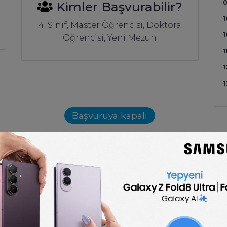
0
Kimler Başvurabilir?
1
4. Sınıf, Master Öğrencisi, Doktora
1
Öğrencisi, Yeni Mezun
1
1
1
Başvuruya kapalı
DETAYLAR
r?
ecek?