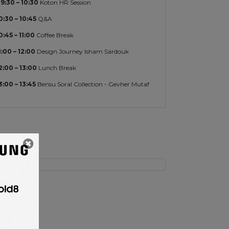
9:30 – 10:30
Koton HR Session
0:30 – 10:45
Q&A
0:45 – 11:00
Coffee Break
1:00 – 12:00
Design Journey Isham Sardouk
2:00 – 13:00
Lunch Break
3:00 – 13:45
Bensu Soral Collection - Gevher Mutaf