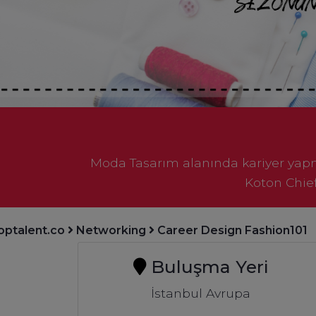
Moda Tasarım alanında kariyer yapma
Koton Chief
optalent.co
Networking
Career Design Fashion101
Buluşma Yeri
İstanbul Avrupa