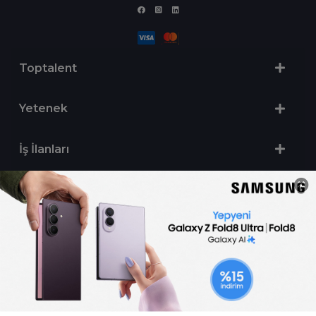
Toptalent
Yetenek
İş İlanları
Sertifika Programları
Yetenek Testleri
İşveren