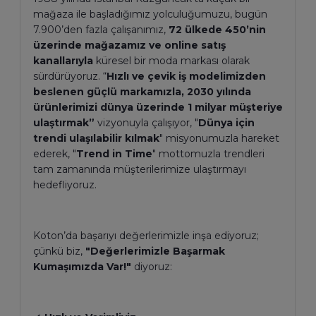
mağaza ile başladığımız yolculuğumuzu, bugün
7.900’den fazla çalışanımız,
72 ülkede 450’nin
üzerinde mağazamız ve online satış
kanallarıyla
küresel bir moda markası olarak
sürdürüyoruz. “
Hızlı ve çevik iş modelimizden
beslenen güçlü markamızla, 2030 yılında
ürünlerimizi dünya üzerinde 1 milyar müşteriye
ulaştırmak”
vizyonuyla çalışıyor, "
Dünya için
trendi ulaşılabilir kılmak
" misyonumuzla hareket
ederek, "
Trend in Time
" mottomuzla trendleri
tam zamanında müşterilerimize ulaştırmayı
hedefliyoruz.
Koton’da başarıyı değerlerimizle inşa ediyoruz;
çünkü biz,
"Değerlerimizle Başarmak
Kumaşımızda Var!"
diyoruz: