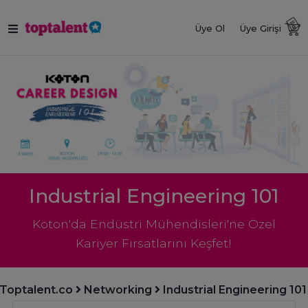
Üye Ol
Üye Girişi
Industrial Engineering 101
Koton'da Endüstri Mühendisleri'ne Özel
Kariyer Fırsatlarını Keşfet!
Toptalent.co
Networking
Industrial Engineering 101