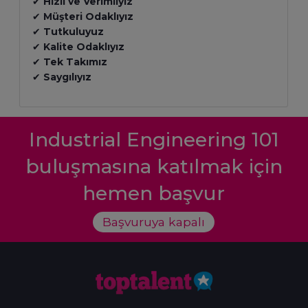
✔
Hızlı ve Verimliyiz
✔
Müşteri Odaklıyız
✔
Tutkuluyuz
✔
Kalite Odaklıyız
✔
Tek Takımız
✔
Saygılıyız
Industrial Engineering 101
buluşmasına katılmak için
hemen başvur
Başvuruya kapalı