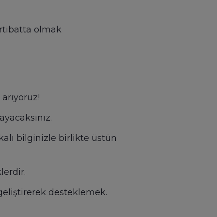
irtibatta olmak
 arıyoruz!
ayacaksınız.
lı bilginizle birlikte üstün
erdir.
geliştirerek desteklemek.