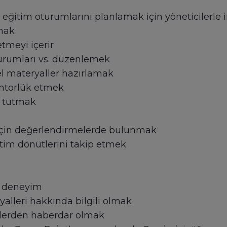
e eğitim oturumlarını planlamak için yöneticilerle 
amak
tmeyi içerir
turumları vs. düzenlemek
el materyaller hazırlamak
entorlük etmek
rı tutmak
için değerlendirmelerde bulunmak
itim dönütlerini takip etmek
i deneyim
yalleri hakkında bilgili olmak
klerden haberdar olmak