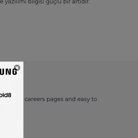
ılımı bilgisi güçlü bir artıdır.
 boards or careers pages and easy to