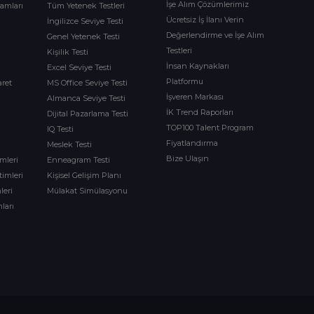
İşe Alım Çözümlerimiz
ramları
Tüm Yetenek Testleri
Ücretsiz İş İlanı Verin
İngilizce Seviye Testi
Değerlendirme ve İşe Alım
Genel Yetenek Testi
Testleri
Kişilik Testi
İnsan Kaynakları
Excel Seviye Testi
Platformu
aret
MS Office Seviye Testi
İşveren Markası
Almanca Seviye Testi
İK Trend Raporları
Dijital Pazarlama Testi
TOP100 Talent Program
IQ Testi
Fiyatlandırma
Meslek Testi
Bize Ulaşın
imleri
Enneagram Testi
timleri
Kişisel Gelişim Planı
leri
Mülakat Simülasyonu
ları
m