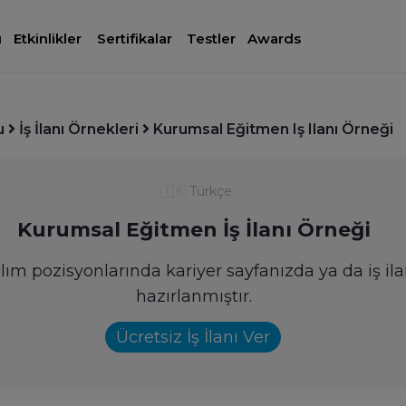
ı
Etkinlikler
Sertifikalar
Testler
Awards
u
İş İlanı Örnekleri
Kurumsal Eğitmen Iş Ilanı Örneği
🇹🇷
Türkçe
Kurumsal Eğitmen İş İlanı Örneği
ım pozisyonlarında kariyer sayfanızda ya da iş ila
hazırlanmıştır.
Ücretsiz İş İlanı Ver