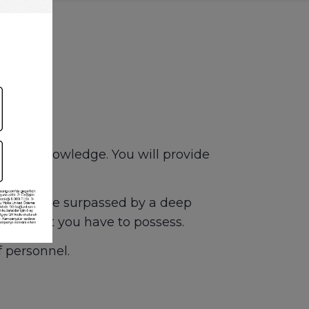
s
ls and knowledge. You will provide
uld only be surpassed by a deep
ities that you have to possess.
f personnel.