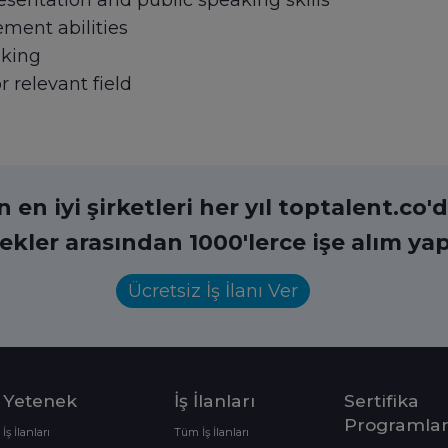
entation and public speaking skills
ment abilities
aking
 relevant field
en iyi şirketleri her yıl toptalent.co'da
ekler arasından 1000'lerce işe alım yap
Ücretsiz İş İlanı Ver
Yetenek
İş İlanları
Sertifika
Programlar
İş İlanları
Tüm İş İlanları