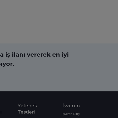
 iş ilanı vererek en iyi
ıyor.
Yetenek
İşveren
ı
Testleri
İşveren Girişi