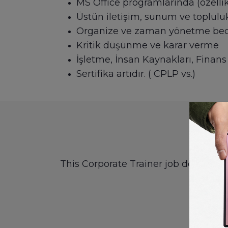
MS Office programlarında (özelli
Üstün iletişim, sunum ve toplulu
Organize ve zaman yönetme bece
Kritik düşünme ve karar verme
İşletme, İnsan Kaynakları, Finans
Sertifika artıdır. ( CPLP vs.)
This Corporate Trainer job descripti