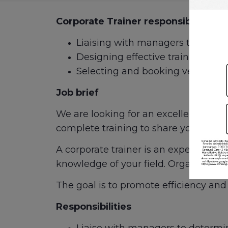
Corporate Trainer responsibilities i
Liaising with managers to determ
Designing effective training pr
Selecting and booking venues
Job brief
We are looking for an excellent Corpo
complete training to share your exper
A corporate trainer is an experienced
knowledge of your field. Organizationa
The goal is to promote efficiency and
Responsibilities