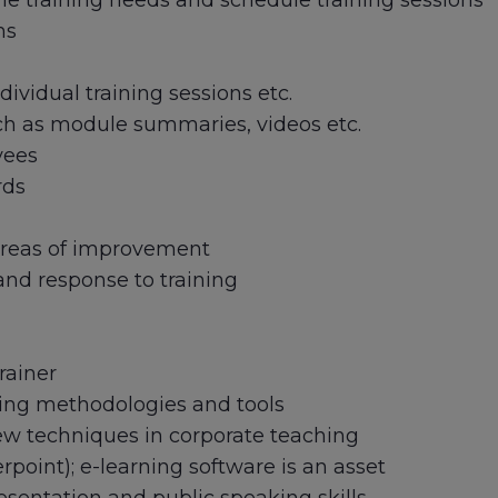
e training needs and schedule training sessions
ams
ividual training sessions etc.
ch as module summaries, videos etc.
yees
rds
 areas of improvement
nd response to training
rainer
hing methodologies and tools
ew techniques in corporate teaching
rpoint); e-learning software is an asset