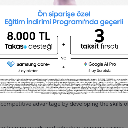
nclude:
ine training needs and schedule training session
ograms
rate Trainer to help employees cultivate their skil
tise in ways that motivate others.
 educator. Your abilities to convey a message sho
l skills and a positive attitude are important qual
 competitive advantage by developing the skills o