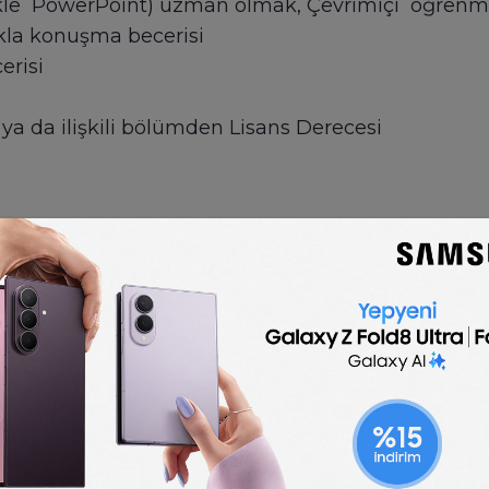
kle PowerPoint) uzman olmak, Çevrimiçi öğrenme yaz
kla konuşma becerisi
risi
 ya da ilişkili bölümden Lisans Derecesi
🇬🇧
English
Corporate Trainer job description
on template is optimized for posting to online job
customize for your company.
Post a job for free