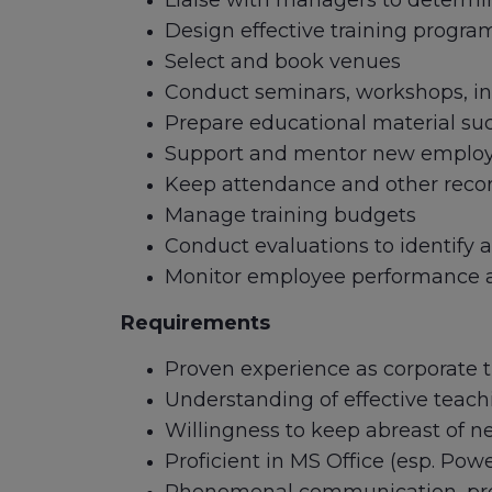
Liaise with managers to determin
Design effective training progr
Select and book venues
Conduct seminars, workshops, ind
Prepare educational material su
Support and mentor new emplo
Keep attendance and other reco
Manage training budgets
Conduct evaluations to identify
Monitor employee performance a
Requirements
Proven experience as corporate t
Understanding of effective teac
Willingness to keep abreast of n
Proficient in MS Office (esp. Powe