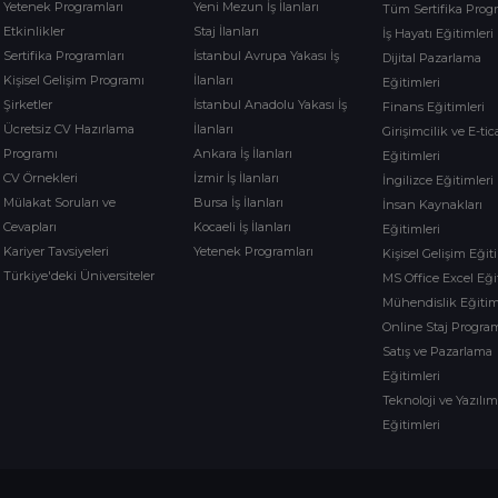
Yetenek Programları
Yeni Mezun İş İlanları
Tüm Sertifika Prog
Etkinlikler
Staj İlanları
İş Hayatı Eğitimleri
Sertifika Programları
İstanbul Avrupa Yakası İş
Dijital Pazarlama
Kişisel Gelişim Programı
İlanları
Eğitimleri
Şirketler
İstanbul Anadolu Yakası İş
Finans Eğitimleri
Ücretsiz CV Hazırlama
İlanları
Girişimcilik ve E-tic
Programı
Ankara İş İlanları
Eğitimleri
CV Örnekleri
İzmir İş İlanları
İngilizce Eğitimleri
Mülakat Soruları ve
Bursa İş İlanları
İnsan Kaynakları
Cevapları
Kocaeli İş İlanları
Eğitimleri
Kariyer Tavsiyeleri
Yetenek Programları
Kişisel Gelişim Eğit
Türkiye'deki Üniversiteler
MS Office Excel Eği
Mühendislik Eğitim
Online Staj Program
Satış ve Pazarlama
Eğitimleri
Teknoloji ve Yazılı
Eğitimleri