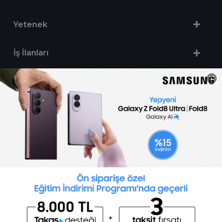
Yetenek
İş İlanları
Sertifika Programları
Yetenek Testleri
İşveren
Toptalent Marka ve İnsan Kaynakları Danışmanlığı Limited Şirketi Özel İstihdam Bürosu