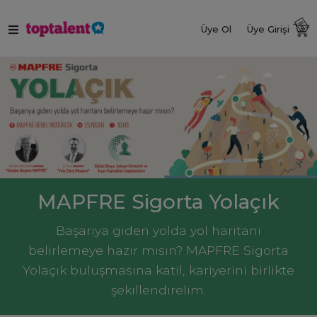
Üye Ol
Üye Girişi
MAPFRE Sigorta Yolaçık
Başarıya giden yolda yol haritanı
belirlemeye hazır mısın? MAPFRE Sigorta
Yolaçık buluşmasına katil, kariyerini birlikte
şekillendirelim.