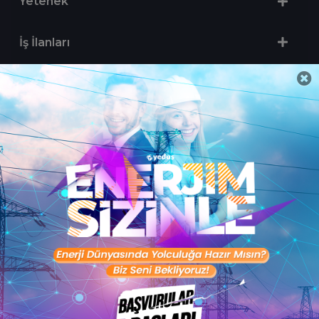
Yetenek
İş İlanları
Sertifika Programları
Yetenek Testleri
İşveren
Toptalent Marka ve İnsan Kaynakları Danışmanlığı Limited Şirketi Özel İstihdam Bürosu
Olarak 11 / 11 / 2024 - 10 / 11 / 2027 tarihleri arasında faaliyette bulunmak üzere, Türkiye İş
Kurumu tarafından 05.11.2024 tarih ve 16998526 sayılı karar uyarınca 1251 nolu belge ile faaliyet
göstermektedir.Toptalent İş İlanları için tıklayın. 4904 sayılı kanun uyarınca iş arayanlardan