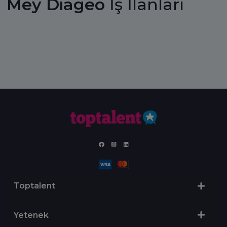
Mey Diageo
İş İlanları
Toptalent
Yetenek