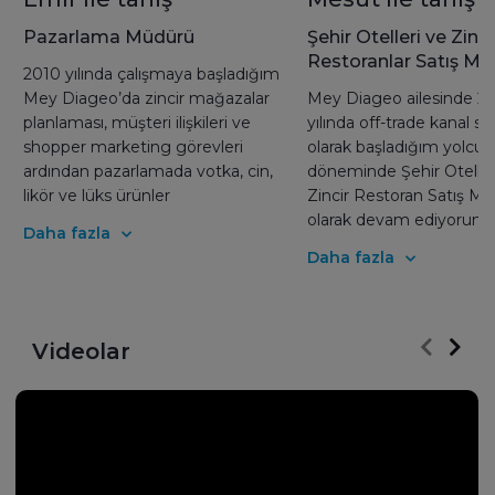
Pazarlama Müdürü
Şehir Otelleri ve Zinci
Restoranlar Satış Mü
2010 yılında çalışmaya başladığım
Mey Diageo’da zincir mağazalar
Mey Diageo ailesinde 2
planlaması, müşteri ilişkileri ve
yılında off-trade kanal sat
shopper marketing görevleri
olarak başladığım yolcul
ardından pazarlamada votka, cin,
döneminde Şehir Oteller
likör ve lüks ürünler
Zincir Restoran Satış M
kategorilerinde çalıştım. Son bir
olarak devam ediyorum. 
Daha fazla
yıldır da, yurtdışında rakı kültürünü
saygı çerçevesinde insan
Daha fazla
yaymak için tüketiciye markanın
yapan kurum kültürü say
neye inandığını anlattığımız
farklı kanallarda sorumlu
projeler gerçekleştirerek, 500
şansına sahip oldum. Bu
yıllık rakı kültürünü yenileyerek ve
gelişimin ancak daha iyi
Videolar
eko-sisteme fayda sağlayarak
değişebilme cesaretiyle
geçmiş kültürü geleceğe
mümkün olduğunu gö
taşıyoruz. Bu projeleri
Bizi geliştiren bu değişi
gerçekleştirirken, şirketimizin
yolculuğunda tutkulu, bir
inandığı ve sahiplendiği
anlayan ,kapsayıcı ve ort
değerlerin de bizlere yansıması
hedeflere beraber yürü