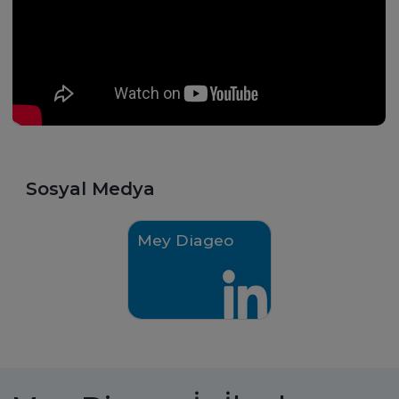
burayı daha çekici kılıyor. Biz aile
ailenin parçası olmak be
gibi çalışan bir şirketiz. Birbirini
büyük bir mutluluk ve
dinleyen, çeşitliliği kucaklayan,
motivasyon kaynağı. Ke
şeffaf, empati kuran ve beraber
walking!
de eğlenmeyi seven dinamik bir
ekip olmaktan gurur duyuyorum.
Sosyal Medya
Mey Diageo