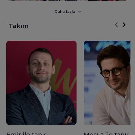
bütünüz. Herkesin bireysel özelliklerini ve ayırt edici
geçmişlerini şirketimiz için bir değer olarak görüyoruz.
Daha fazla
Geçmişin mirası ile geleceği inşa ettiğimiz yolculuğumuzda,
hem markalarımızın hem de çalışanlarımızın
Takım
karakterlerinden güç alıyoruz. İşimiz; vizyon sahibi, kararlılıkla
ilerleyen, mükemmele odaklanan çalışanlarımızın
omuzlarında yükseliyor. Bizler ‘Her gün, her yerde yaşamı
kutla’ mottosuyla bir aradayız. Bizim amacımız;
çalışanlarımızı yetkilendirerek güçlendirmek, onlara fırsatlar
ve yeni deneyimler sunmak, faaliyet gösterdiğimiz alanlarda
toplumsal gelişimi desteklemek; doğaya ve insana saygı
duyan aynı zamanda ekosistemi destekleyen bir şirket
olmak.
Emir ile tanış
Mesut ile tanış