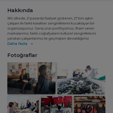
Hakkında
180 ülkede, 21 pazarda faaliyet gösteren, 27 bini aşkın
çalışanı ile farklı karakter zenginliklerini kucaklayan bir
organizasyonuz. Geniş ürün portföyümüz, ilham veren
markalarımız, farklı coğrafyaların kültürel zenginliklerini
yansıtan çalışanlarımız ile geçmişten devraldığımız
sosyalleşme mirasını geleceğe yenileyerek taşıyarak, her
Daha fazla
gün bir öncekinden daha iyiye ulaşmayı hedefleyen
sektörün öncü şirketlerinden biriyiz.
Fotoğraflar
8 fabrika, 8 satış bölge ofisi, ve 1.000’i aşkın çalışanıyla
sektörün öncü şirketlerindendir.
Mey | Diageo çalışanları olarak, işimizden ve işimizi yapış
şeklimizden gurur duyuyoruz. Tutkumuz yüksek
performanslı, dünyanın en güvenilir ve en saygın
şirketlerinden biri olmak.
Organizasyonlar, kazandıkları deneyimlerin, geçirdikleri
süreçlerin, DNA’larına işlenen kültür kodlarının toplamıdır.
Biz de küresel bir aileyiz, 27 bini aşkın farklı çalışanımızla bir