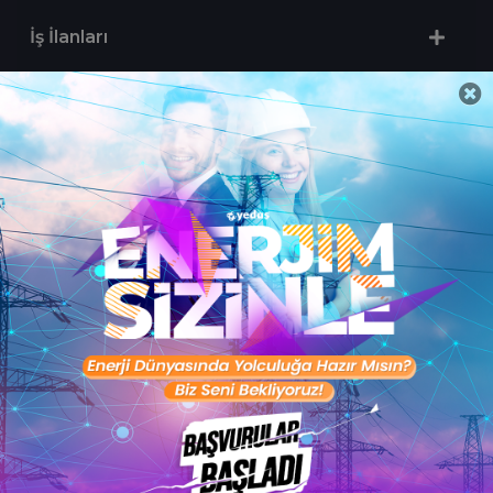
İş İlanları
Sertifika Programları
Yetenek Testleri
İşveren
Toptalent Marka ve İnsan Kaynakları Danışmanlığı Limited Şirketi Özel İstihdam Bürosu
Olarak 11 / 11 / 2024 - 10 / 11 / 2027 tarihleri arasında faaliyette bulunmak üzere, Türkiye İş
Kurumu tarafından 05.11.2024 tarih ve 16998526 sayılı karar uyarınca 1251 nolu belge ile faaliyet
göstermektedir.Toptalent İş İlanları için tıklayın. 4904 sayılı kanun uyarınca iş arayanlardan
ücret alınmayacak ve menfaat temin edilmeyecektir.
Türkiye İş Kurumu İstanbul İl Müdürlüğü: 0 212 249 29 87 | Türkiye iş Kurumu İstanbul Çalışma