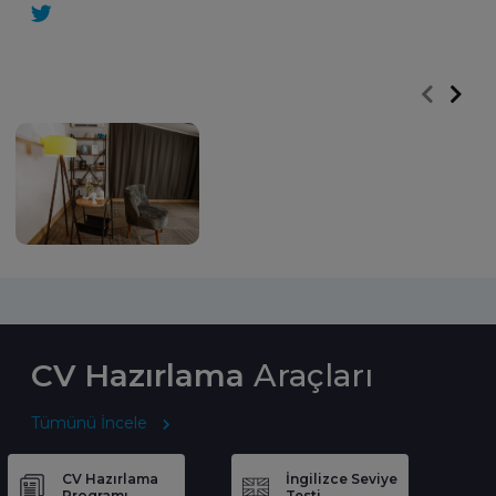
CV Hazırlama
Araçları
Tümünü İncele
CV Hazırlama
İngilizce Seviye
Programı
Testi