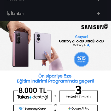
İş İlanları
Sertifika Programları
Yetenek Testleri
İşveren
Toptalent Marka ve İnsan Kaynakları Danışmanlığı Limited Şirketi Özel İstihdam Bürosu
Olarak 11 / 11 / 2024 - 10 / 11 / 2027 tarihleri arasında faaliyette bulunmak üzere, Türkiye İş
Kurumu tarafından 05.11.2024 tarih ve 16998526 sayılı karar uyarınca 1251 nolu belge ile faaliyet
göstermektedir.Toptalent İş İlanları için tıklayın. 4904 sayılı kanun uyarınca iş arayanlardan
ücret alınmayacak ve menfaat temin edilmeyecektir.