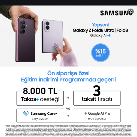
Sertifika Programları
Yetenek Testleri
İşveren
Toptalent Marka ve İnsan Kaynakları Danışmanlığı Limited Şirketi Özel İstihdam Bürosu
Olarak 11 / 11 / 2024 - 10 / 11 / 2027 tarihleri arasında faaliyette bulunmak üzere, Türkiye İş
Kurumu tarafından 05.11.2024 tarih ve 16998526 sayılı karar uyarınca 1251 nolu belge ile faaliyet
göstermektedir.Toptalent İş İlanları için tıklayın. 4904 sayılı kanun uyarınca iş arayanlardan
ücret alınmayacak ve menfaat temin edilmeyecektir.
Türkiye İş Kurumu İstanbul İl Müdürlüğü: 0 212 249 29 87 | Türkiye iş Kurumu İstanbul Çalışma
ve İş Kurumu Bahçelievler Hizmet Merkezi
Toptalent 2026 © Tüm Hakları Saklıdır.