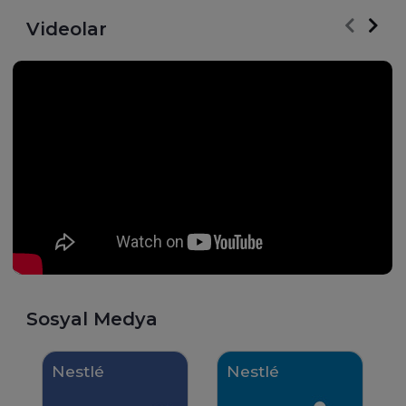
kanalına liderlik ettim. ⠀ 2018
departmanında devam
yılından itibaren İsviçre Genel
ediyorum. 4 farklı mark
Videolar
Merkez’de Çikolata Stratejik İş
sorumlu olmakla berabe
Birimi’ne bağlı, içinde 24 ülkenin
fazla proje ile inovasyonl
bulunduğu Avrupa, Orta Doğu,
lansmanlar içerisinde ol
Kuzey Afrika Bölgesi’nin stratejik
dinamik bir ortamda çalı
planlamasından sorumluyum.⠀⠀
Aynı zamanda evcil hayv
Nestlé’nin farklı kariyer fırsatlarına
insanların beraber daha ka
imkan vermesi ve bunu yaparken
yaşam sürmeleri için ha
de cinsiyet eşitliğini ön planlanda
geçirdiğimiz ‘Pets At Wo
tutması, kariyer gelişimimde en
projesinden sorumluyum
onemli rolü oynamıştır.''
gibi global ve duyarlı bir 
parçası olmaktan, bunu 
ürünlerimizi minik dostl
ulaştırmaktan mutluluk 
duyuyorum.’’
Sosyal Medya
Nestlé
Nestlé