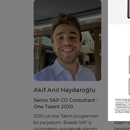
Akif Anıl Haydaroğlu
Berfi
Senior SAP CO Consultant -
SAP PP
One Talent 2020
Talent
2020 yılı one Talent programının
Üniversi
bir parçasıyım. Burada SAP iş
stajım i
çözümlerini uygulamak isteyen
tanıştı