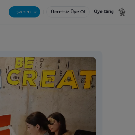
|
Üye Girişi
İşveren
Ücretsiz Üye Ol