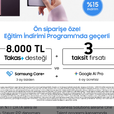
n Çito
Halenur Yükselten
 Consultant - One
SAP FI Consultant - One
 2021
Talent 2022
te 3. Sınıf öğrencisiyken
Merhaba ben Halenur, NTT DAT
çin NTT DATA ailesi ile
Business Solutions ailesine One
m. Stajyer PP danışmanı
Talent programı kapsamında