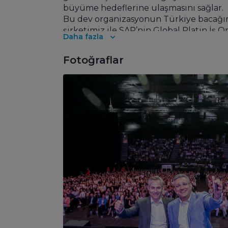
büyüme hedeflerine ulaşmasını sağlar.
Bu dev organizasyonun Türkiye bacağını 
şirketimiz ile SAP’nin Global Platin İş O
Daha fazla
uygulamalarında pazar lideri olup; 220
çözümleri ve danışmanlık hizmeti sağlıyo
Fotoğraflar
kurduğumuz Ar-Ge Merkezi ile; SAP ve SA
platformlarda Yapay Zeka, IoT, BlockCha
kadar üretim, otomotiv, gıda, ilaç, eğit
ortaklıkları geliştiriyoruz. Danışmanlık,
teknolojisi ve uygulama yönetimi alanlar