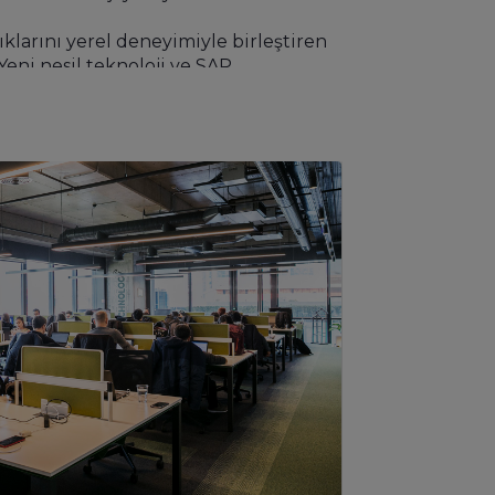
klarını yerel deneyimiyle birleştiren
Yeni nesil teknoloji ve SAP
fazla müşterimize kurumsal yazılım
ve Teknoloji Bakanlığı’nın onayıyla
ek Türkiye pazarına uyarlıyor ve bulut
rlerini ürüne dönüştürüyoruz. Bugüne
rinde projeyle uzun soluklu iş
 kullanımı ve servisler, bulut
ştırıyoruz.