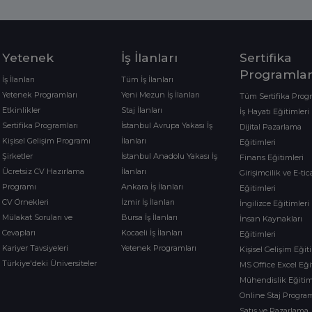
Yetenek
İş İlanları
Sertifika
Programlar
İş İlanları
Tüm İş İlanları
Yetenek Programları
Yeni Mezun İş İlanları
Tüm Sertifika Prog
Etkinlikler
Staj İlanları
İş Hayatı Eğitimleri
Sertifika Programları
İstanbul Avrupa Yakası İş
Dijital Pazarlama
Kişisel Gelişim Programı
İlanları
Eğitimleri
Şirketler
İstanbul Anadolu Yakası İş
Finans Eğitimleri
Ücretsiz CV Hazırlama
İlanları
Girişimcilik ve E-tic
Programı
Ankara İş İlanları
Eğitimleri
CV Örnekleri
İzmir İş İlanları
İngilizce Eğitimleri
Mülakat Soruları ve
Bursa İş İlanları
İnsan Kaynakları
Cevapları
Kocaeli İş İlanları
Eğitimleri
Kariyer Tavsiyeleri
Yetenek Programları
Kişisel Gelişim Eğit
Türkiye'deki Üniversiteler
MS Office Excel Eği
Mühendislik Eğitim
Online Staj Program
Satış ve Pazarlama