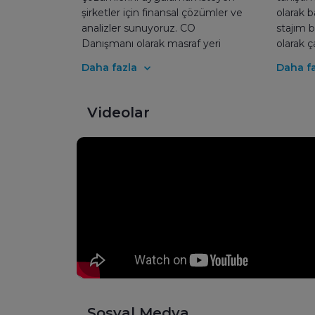
şirketler için finansal çözümler ve
olarak 
analizler sunuyoruz. CO
stajım b
Danışmanı olarak masraf yeri
olarak 
muhasebesi ile giderlerini detaylı
DATA’yı
Daha fazla
Daha fa
takip edip, onlara raporlarla
sebebi 
karlılıklarını görebilme şansı
globald
veriyoruz. Bu süreçte yeni yerler
yelpaze
Videolar
görmek ve yeni bağlar kurmak
çalışanl
heyecanımızı arttırıyor. Eğer sen
olması 
de yeni şeyler öğrenmek, sürekli
sahip ol
kendini geliştirmek istiyorsan,
çalışmak
ailemizin bir parçası olmaya ne
anlayış
dersin?
Çünkü h
olduğun
değil ön
ardınd
çalışan 
Bulund
samimiy
zaman ş
Sosyal Medya