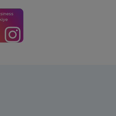
siness
kiye
 edin.