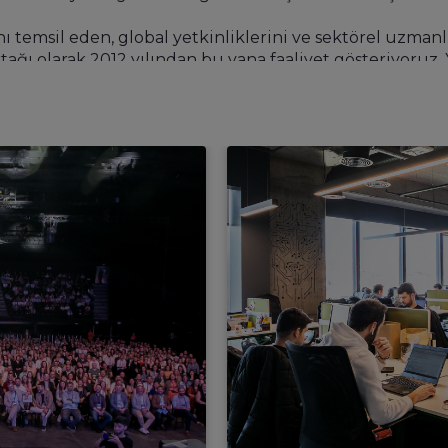
temsil eden, global yetkinliklerini ve sektörel uzmanlı
rtağı olarak 2012 yılından bu yana faaliyet gösteriyoruz. 
0+ kişilik genç, dinamik ve uzman ekibimizle 1000’den 
ruz. 2018 yılında Kuluçka Merkezi’nin yanı sıra Sanayi 
P dışı teknolojiler ile inovasyon çözümleri geliştirer
in, RPA gibi yeni teknolojiler üzerine çalışarak iş fiki
im gibi birçok sektörde hayata geçirdiğimiz 1500’ün üze
 sistem geliştirme ve entegrasyon, lisanslama, dış kaynak
ında verdiği hizmetlerle karmaşık iş süreçlerini kolayla