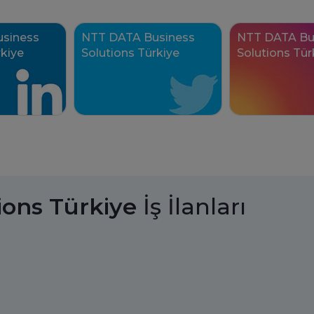
siness
NTT DATA Business
NTT DATA Bu
rkiye
Solutions Türkiye
Solutions Tür
din.
Twitter'da takip edin.
Instagram'da takip
ions Türkiye
İş İlanları