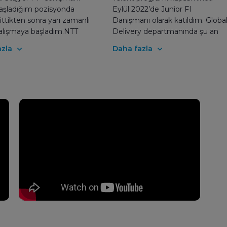
başladığım pozisyonda
Eylül 2022’de Junior FI
ittikten sonra yarı zamanlı
Danışmanı olarak katıldım. Globa
çalışmaya başladım.NTT
Delivery departmanında şu an
 tercih etmemin birçok
birden fazla müşteriye SAP
zla
Daha fazla
bulunuyor; lokalde ve
alanında destek veriyorum. NTT
e çok büyük bir müşteri
DATA’da çalışarak, alanlarında
sine sahip olması,
yetkin kişilerle kariyerimde fayda
arını düşünen bir firma
sağlayacağını bildiğim
ve samimi bir ortama
deneyimler edinmek, çalışanların
ması diyebilirim. Şirketimi
önemsediğini hissettiren bir
 için harika yapan şeyin
ortamda bulunmak, takım
 olduğunu düşünüyorum.
çalışmasıyla en zorlu sorunlara
erhangi bir problemim
bile çözüm bulabilmenin
da karşımda yargılayan
gururunu yaşamak beni mutlu
celikle dinleyen ve
ediyor.
an çözüm üretmeye
bireylerle karşılaştım.
uğumuz ortamın
etinden dolayı da her
effaf olabildim.