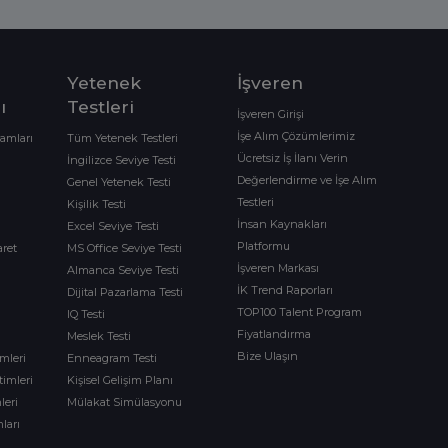
Yetenek
İşveren
ı
Testleri
İşveren Girişi
İşe Alım Çözümlerimiz
ramları
Tüm Yetenek Testleri
Ücretsiz İş İlanı Verin
İngilizce Seviye Testi
Değerlendirme ve İşe Alım
Genel Yetenek Testi
Testleri
Kişilik Testi
İnsan Kaynakları
Excel Seviye Testi
Platformu
aret
MS Office Seviye Testi
İşveren Markası
Almanca Seviye Testi
İK Trend Raporları
Dijital Pazarlama Testi
TOP100 Talent Program
IQ Testi
Fiyatlandırma
Meslek Testi
Bize Ulaşın
imleri
Enneagram Testi
timleri
Kişisel Gelişim Planı
leri
Mülakat Simülasyonu
ları