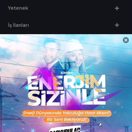
Yetenek
İş İlanları
Sertifika Programları
Yetenek Testleri
İşveren
Toptalent Marka ve İnsan Kaynakları Danışmanlığı Limited Şirketi Özel İstihdam Bürosu
Olarak 11 / 11 / 2024 - 10 / 11 / 2027 tarihleri arasında faaliyette bulunmak üzere, Türkiye İş
Kurumu tarafından 05.11.2024 tarih ve 16998526 sayılı karar uyarınca 1251 nolu belge ile faaliyet