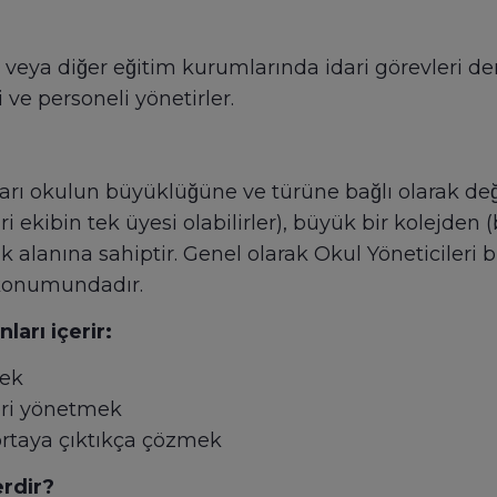
de veya diğer eğitim kurumlarında idari görevleri
i ve personeli yönetirler.
arı okulun büyüklüğüne ve türüne bağlı olarak değis
i ekibin tek üyesi olabilirler), büyük bir kolejden (
alanına sahiptir. Genel olarak Okul Yöneticileri bütç
i konumundadır.
arı içerir:
mek
leri yönetmek
rtaya çıktıkça çözmek
erdir?