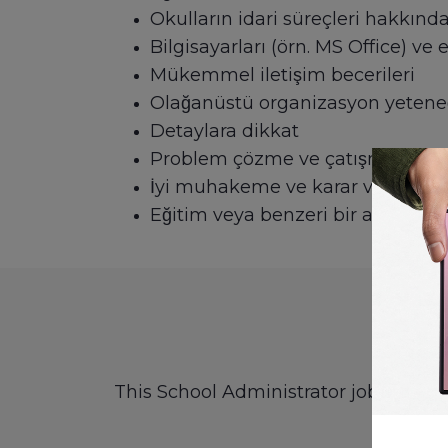
Okulların idari süreçleri hakkında
Bilgisayarları (örn. MS Office) ve
Mükemmel iletişim becerileri
Olağanüstü organizasyon yeteneg
Detaylara dikkat
Problem çözme ve çatışma çöz
İyi muhakeme ve karar verme yet
Eğitim veya benzeri bir alanda de
This School Administrator job descrip