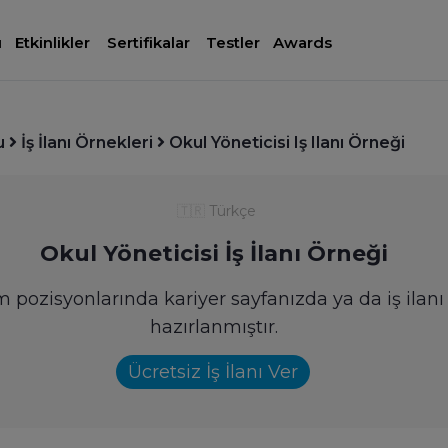
ı
Etkinlikler
Sertifikalar
Testler
Awards
u
İş İlanı Örnekleri
Okul Yöneticisi Iş Ilanı Örneği
🇹🇷
Türkçe
Okul Yöneticisi İş İlanı Örneği
lım pozisyonlarında kariyer sayfanızda ya da iş ilan
hazırlanmıştır.
Ücretsiz İş İlanı Ver