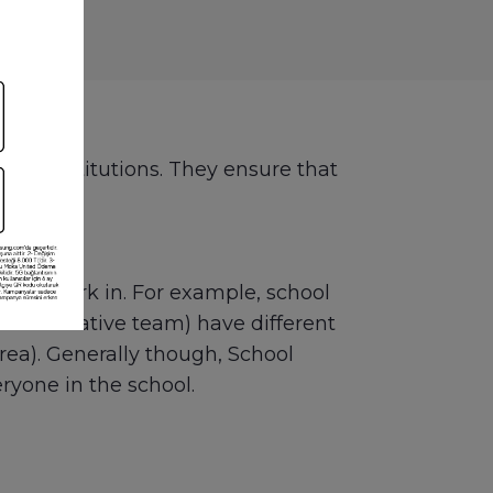
onal institutions. They ensure that
they work in. For example, school
ministrative team) have different
area). Generally though, School
ryone in the school.