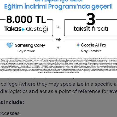
Post a job for free
rative tasks in schools, colleges or other educati
ey also manage facilities and staff.
do?
ay vary depending on the size and type of school 
ters (where they may be the only member of the ad
e college (where they may specialize in a specific 
 logistics and act as a point of reference for eve
s include:
rocesses.