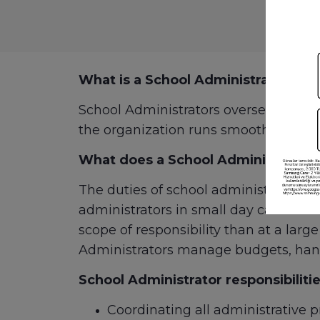
What is a School Administrator?
School Administrators oversee administ
the organization runs smoothly and th
What does a School Administrator 
The duties of school administrators m
administrators in small day care cen
scope of responsibility than at a larg
Administrators manage budgets, handle
School Administrator responsibilitie
Coordinating all administrative p