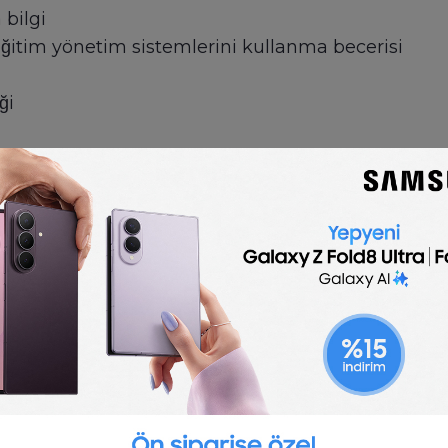
 bilgi
 eğitim yönetim sistemlerini kullanma becerisi
̆i
me becerileri
eneği
recesi; yüksek lisans derecesi tercih sebebidir.
🇬🇧
English
School Administrator job description
tion template is optimized for posting to online 
to customize for your company.