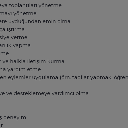
i veya toplantıları yönetme
amayı yönetme
klere uyduğundan emin olma
̧alıştırma
vsiye verme
̧manlık yapma
̈zme
 ve halkla iletişim kurma
sına yardım etme
iren eylemler uygulama (örn. tadilat yapmak, öğrenc
eye ve desteklemeye yardımcı olma
ış deneyim
ir