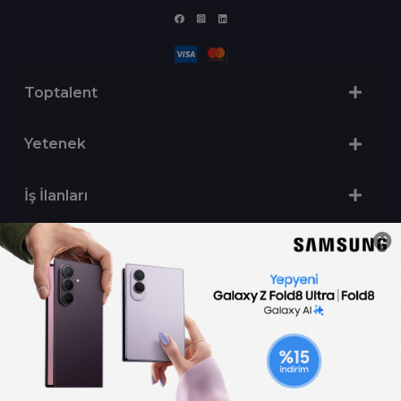
Toptalent
Yetenek
İş İlanları
Sertifika Programları
Yetenek Testleri
İşveren