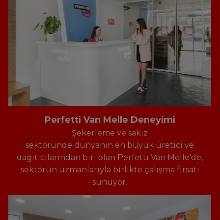
Perfetti Van Melle Deneyimi
Şekerleme ve sakız
sektöründe dünyanın en büyük üretici ve
dağıtıcılarından biri olan Perfetti Van Melle'de,
sektörün uzmanlarıyla birlikte çalışma fırsatı
sunuyor.