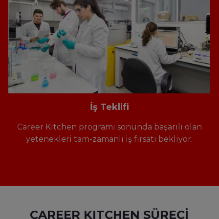
İş Teklifi
Career Kitchen programı sonunda başarılı olan
yetenekleri tam-zamanlı iş fırsatı bekliyor.
CAREER KITCHEN SÜRECİ