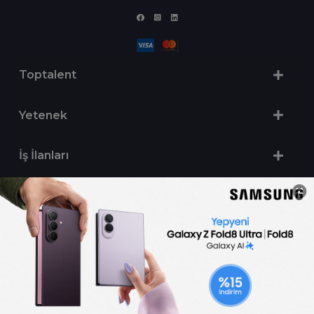
Toptalent
Yetenek
İş İlanları
Sertifika Programları
Yetenek Testleri
İşveren