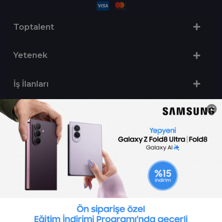
Toptalent
Yetenek
İş İlanları
Sertifika Programları
Yetenek Testleri
İşveren