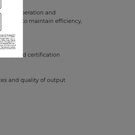
design, operation and
n order to maintain efficiency,
rt up and certification
tes and quality of output