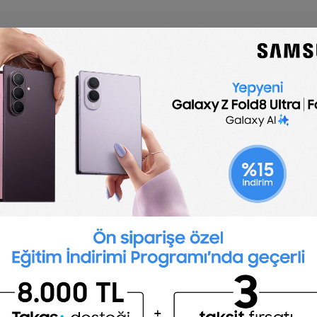
🇬🇧
English
Process Engineer job description
n template is optimized for posting to online job 
customize for your company.
Post a job for free
nclude:
izing industrial processes from inception through
surements and interpreting data
 upgrading systems and processes