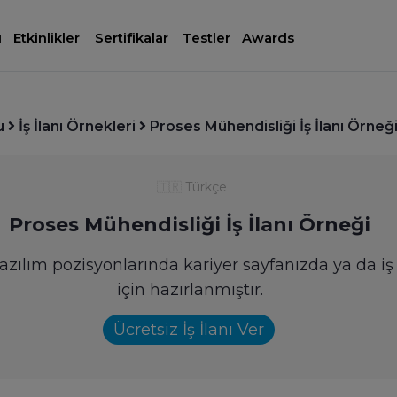
ı
Etkinlikler
Sertifikalar
Testler
Awards
u
İş İlanı Örnekleri
Proses Mühendisliği İş İlanı Örneğ
🇹🇷
Türkçe
Proses Mühendisliği İş İlanı Örneği
yazılım pozisyonlarında kariyer sayfanızda ya da iş
için hazırlanmıştır.
Ücretsiz İş İlanı Ver