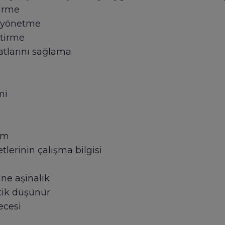
tirme
ı yönetme
ştirme
matlarını sağlama
mi
im
lerinin çalışma bilgisi
ne aşinalık
itik düşünür
ecesi