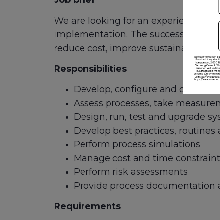
Job brief
We are looking for an experienced Pr
implementation. The successful candid
reduce cost, improve sustainability an
Responsibilities
Develop, configure and optimize i
Assess processes, take measurem
Design, run, test and upgrade s
Develop best practices, routines 
Perform process simulations
Manage cost and time constraint
Perform risk assessments
Provide process documentation a
Requirements