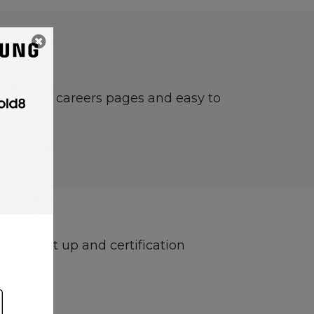
boards or careers pages and easy to
 to start up and certification