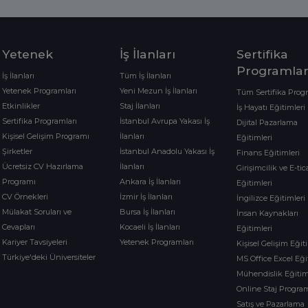
Yetenek
İş İlanları
Sertifika
Programlar
İş İlanları
Tüm İş İlanları
Yetenek Programları
Yeni Mezun İş İlanları
Tüm Sertifika Prog
Etkinlikler
Staj İlanları
İş Hayatı Eğitimleri
Sertifika Programları
İstanbul Avrupa Yakası İş
Dijital Pazarlama
Kişisel Gelişim Programı
İlanları
Eğitimleri
Şirketler
İstanbul Anadolu Yakası İş
Finans Eğitimleri
Ücretsiz CV Hazırlama
İlanları
Girişimcilik ve E-tic
Programı
Ankara İş İlanları
Eğitimleri
CV Örnekleri
İzmir İş İlanları
İngilizce Eğitimleri
Mülakat Soruları ve
Bursa İş İlanları
İnsan Kaynakları
Cevapları
Kocaeli İş İlanları
Eğitimleri
Kariyer Tavsiyeleri
Yetenek Programları
Kişisel Gelişim Eğit
Türkiye'deki Üniversiteler
MS Office Excel Eği
Mühendislik Eğitim
Online Staj Program
Satış ve Pazarlama