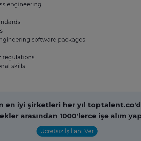
ss engineering
andards
s
ngineering software packages
y regulations
nal skills
en iyi şirketleri her yıl toptalent.co'da
ekler arasından 1000'lerce işe alım yap
Ücretsiz İş İlanı Ver