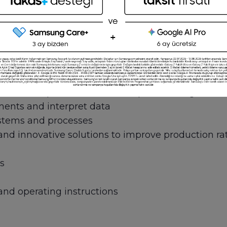
ocess Engineer to be responsible for the process 
ate will be able to improve industrial processes i
d maximize profitability.
ndustrial processes from inception through to sta
ents and interpret data
ystems and processes
and innovative solutions to improve production ra
s
nd operating instructions