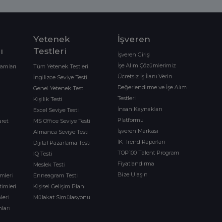
Yetenek
İşveren
ı
Testleri
İşveren Girişi
İşe Alım Çözümlerimiz
ramları
Tüm Yetenek Testleri
Ücretsiz İş İlanı Verin
İngilizce Seviye Testi
Değerlendirme ve İşe Alım
Genel Yetenek Testi
Testleri
Kişilik Testi
İnsan Kaynakları
Excel Seviye Testi
Platformu
aret
MS Office Seviye Testi
İşveren Markası
Almanca Seviye Testi
İK Trend Raporları
Dijital Pazarlama Testi
TOP100 Talent Program
IQ Testi
Fiyatlandırma
Meslek Testi
Bize Ulaşın
imleri
Enneagram Testi
timleri
Kişisel Gelişim Planı
leri
Mülakat Simülasyonu
ları