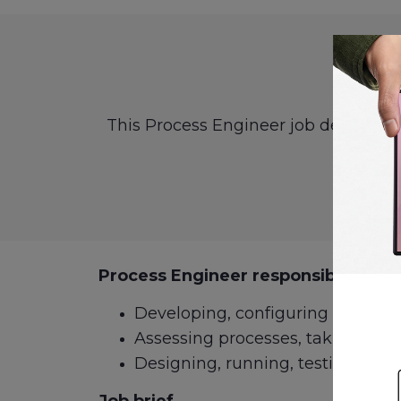
This Process Engineer job descriptio
Process Engineer responsibilities i
Developing, configuring and optim
Assessing processes, taking mea
Designing, running, testing and