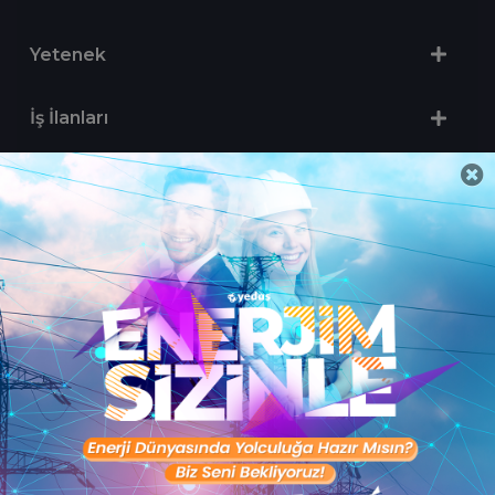
Yetenek
İş İlanları
Sertifika Programları
Yetenek Testleri
İşveren
Toptalent Marka ve İnsan Kaynakları Danışmanlığı Limited Şirketi Özel İstihdam Bürosu