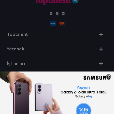
Toptalent
Yetenek
İş İlanları
Sertifika Programları
Yetenek Testleri
İşveren