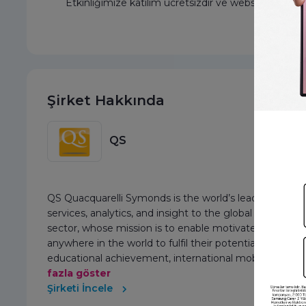
Etkinliğimize katılım ücretsizdir ve websitemizi ziy
Şirket Hakkında
QS
QS Quacquarelli Symonds is the world’s leading provid
services, analytics, and insight to the global higher ed
sector, whose mission is to enable motivated people
anywhere in the world to fulfil their potential through
educational achievement, international mobility, and
.
fazla göster
Şirketi İncele