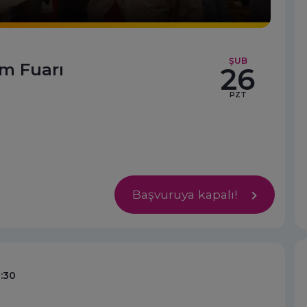
ŞUB
im Fuarı
26
PZT
Başvuruya kapalı!
0:30