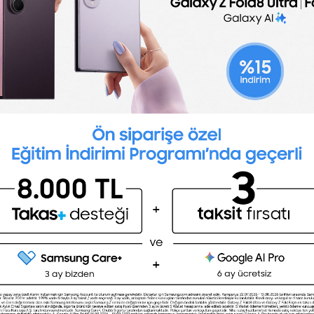
aret edip kayıt formunu doldurmanız yeterlidir.
er of
Sektör
Eğitim
ucation
Sosyal Medyada QS :
.Daha