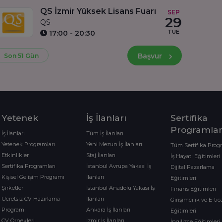
QS İzmir Yüksek Lisans Fuarı
SEP
29
QS
TUE
17:00 - 20:30
Başvur
Son 51 Gün
Yetenek
İş İlanları
Sertifika
Programlar
İş İlanları
Tüm İş İlanları
Yetenek Programları
Yeni Mezun İş İlanları
Tüm Sertifika Prog
Etkinlikler
Staj İlanları
İş Hayatı Eğitimleri
Sertifika Programları
İstanbul Avrupa Yakası İş
Dijital Pazarlama
Kişisel Gelişim Programı
İlanları
Eğitimleri
Şirketler
İstanbul Anadolu Yakası İş
Finans Eğitimleri
Ücretsiz CV Hazırlama
İlanları
Girişimcilik ve E-tic
Programı
Ankara İş İlanları
Eğitimleri
CV Örnekleri
İzmir İş İlanları
İngilizce Eğitimleri