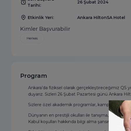
26 Şubat 2024
Tarihi:
Ankara HiltonSA Hotel
Etkinlik Yeri:
Kimler Başvurabilir
Herkes
Program
Ankara’da fiziksel olarak gerçekleştireceğimiz QS 
duyarız. Sizleri 26 Şubat Pazartesi günü Ankara Hi
Sizlere özel akademik programlar, kampüs hayatı, m
Dünyanın en prestijli okulları ile tanışma, kayıt müdür
Kabul koşulları hakkında bilgi alma şansını kaçırma!