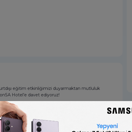
yurtdışı eğitim etkinliğimizi duyarmaktan mutluluk
ltonSA Hotel’e davet ediyoruz!
ezun fırsatları ve QS Merit bursuna başvurma fırsatı!
leri ile birebir görüşme, sınavlar, kariyer fırsatları ve