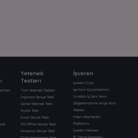
Yetenek
İşveren
ı
Testleri
İşveren Girişi
İşe Alım Çözümlerimiz
ramları
Tüm Yetenek Testleri
Ücretsiz İş İlanı Verin
İngilizce Seviye Testi
Değerlendirme ve İşe Alım
Genel Yetenek Testi
Testleri
Kişilik Testi
İnsan Kaynakları
Excel Seviye Testi
Platformu
aret
MS Office Seviye Testi
İşveren Markası
Almanca Seviye Testi
İK Trend Raporları
Dijital Pazarlama Testi