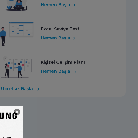
Hemen Başla
Excel Seviye Testi
Hemen Başla
Kişisel Gelişim Planı
Hemen Başla
Ücretsiz Başla