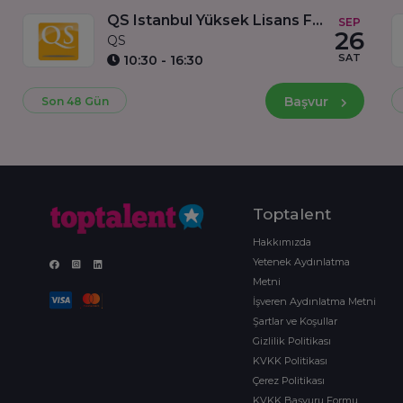
QS Istanbul Yüksek Lisans Fuarı ve Birebir Görüşmeler
SEP
26
QS
SAT
10:30 - 16:30
Başvur
Son 48 Gün
Toptalent
Hakkımızda
Yetenek Aydınlatma
Metni
İşveren Aydınlatma Metni
Şartlar ve Koşullar
Gizlilik Politikası
KVKK Politikası
Çerez Politikası
KVKK Başvuru Formu