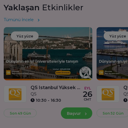
Yaklaşan
Etkinlikler
Tümünü İncele
Yüz yüze
Yüz yüze
QS Istanbul Yüksek Lisans Fuarı ve Birebir Görüşmeler
EYL
26
QS
Q
CMT
10:30 - 16:30
Başvur
Son 49 Gün
Son 52 Gün