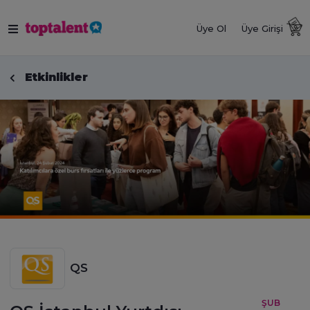
Üye Ol
Üye Girişi
Etkinlikler
QS
ŞUB