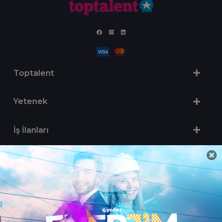
Toptalent
Yetenek
İş İlanları
Sertifika Programları
Yetenek Testleri
İşveren