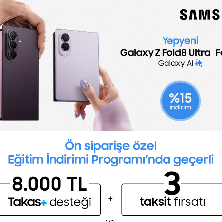
🇬🇧
English
uby on Rails Developer job descriptio
cription template is optimized for posting to onl
easy to customize for your company.
Post a job for free
ties include:
efficient code
ecure features
 development lifecycle