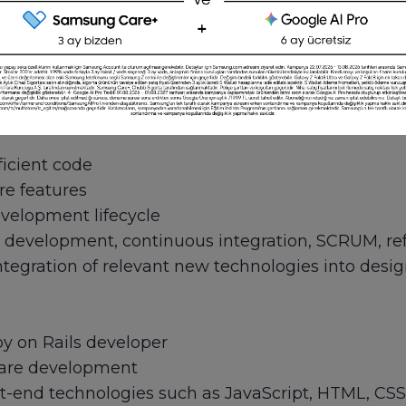
Ruby code? Come join our team and help us build
ion for programming and for writing beautiful cod
ast-paced environment to deliver world-class soft
ficient code
re features
evelopment lifecycle
en development, continuous integration, SCRUM, re
tegration of relevant new technologies into desi
y on Rails developer
ware development
-end technologies such as JavaScript, HTML, CS