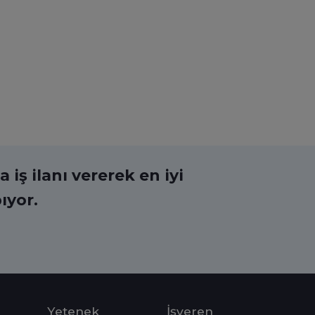
 iş ilanı vererek en iyi
ıyor.
Yetenek
İşveren