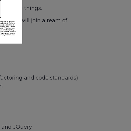
 amazing things.
e. You will join a team of
ware.
factoring and code standards)
gn
S and JQuery