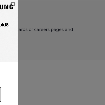
n
ine job boards or careers pages and