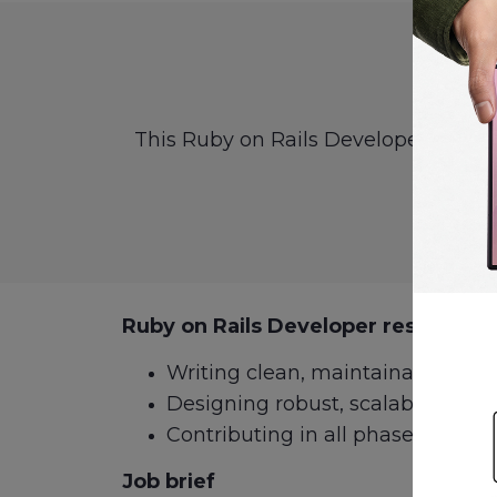
R
This Ruby on Rails Developer job des
Ruby on Rails Developer responsibili
Writing clean, maintainable and 
Designing robust, scalable and s
Contributing in all phases of the
Job brief