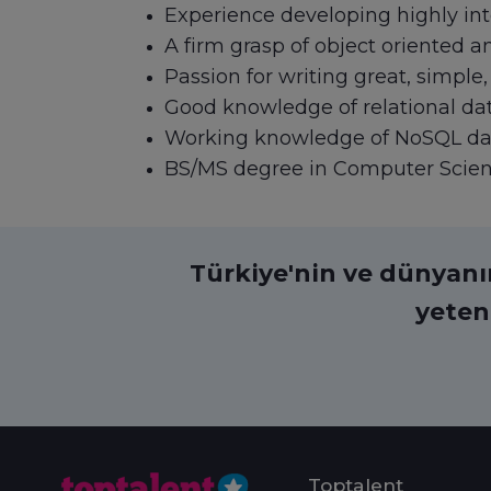
Experience developing highly int
A firm grasp of object oriented a
Passion for writing great, simple,
Good knowledge of relational da
Working knowledge of NoSQL da
BS/MS degree in Computer Science
Türkiye'nin ve dünyanın 
yeten
Toptalent