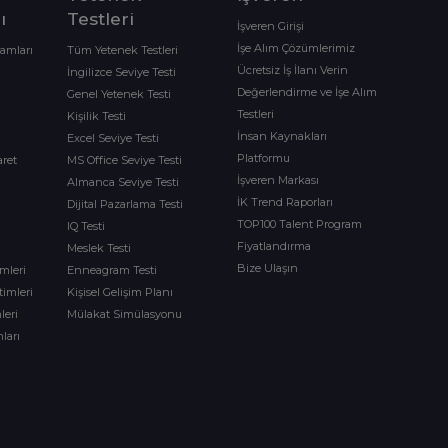
ı
Testleri
İşveren Girişi
İşe Alım Çözümlerimiz
ramları
Tüm Yetenek Testleri
Ücretsiz İş İlanı Verin
İngilizce Seviye Testi
Değerlendirme ve İşe Alım
Genel Yetenek Testi
Testleri
Kişilik Testi
İnsan Kaynakları
Excel Seviye Testi
Platformu
aret
MS Office Seviye Testi
İşveren Markası
Almanca Seviye Testi
İK Trend Raporları
Dijital Pazarlama Testi
TOP100 Talent Program
IQ Testi
Fiyatlandırma
Meslek Testi
Bize Ulaşın
imleri
Enneagram Testi
timleri
Kişisel Gelişim Planı
leri
Mülakat Simülasyonu
ları
m