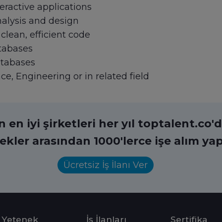
eractive applications
nalysis and design
 clean, efficient code
tabases
tabases
, Engineering or in related field
en iyi şirketleri her yıl toptalent.co'da
ekler arasından 1000'lerce işe alım yap
Ücretsiz İş İlanı Ver
Yetenek
İş İlanları
Sertifika