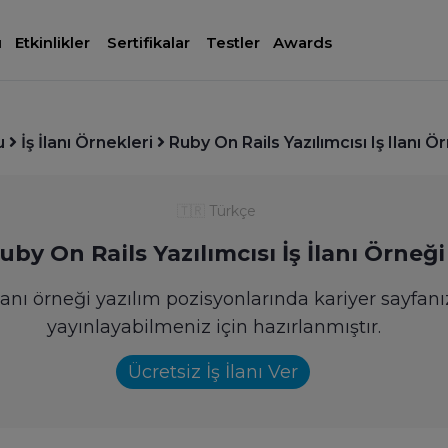
ı
Etkinlikler
Sertifikalar
Testler
Awards
u
İş İlanı Örnekleri
Ruby On Rails Yazılımcısı Iş Ilanı Ö
🇹🇷
Türkçe
uby On Rails Yazılımcısı İş İlanı Örneğ
lanı örneği yazılım pozisyonlarında kariyer sayfanız
yayınlayabilmeniz için hazırlanmıştır.
Ücretsiz İş İlanı Ver