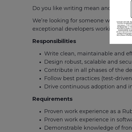
Do you like writing mean and clean 
We’re looking for someone with a pass
exceptional developers working in a f
Responsibilities
Write clean, maintainable and ef
Design robust, scalable and secu
Contribute in all phases of the d
Follow best practices (test-driv
Drive continuous adoption and in
Requirements
Proven work experience as a Rub
Proven work experience in soft
Demonstrable knowledge of front