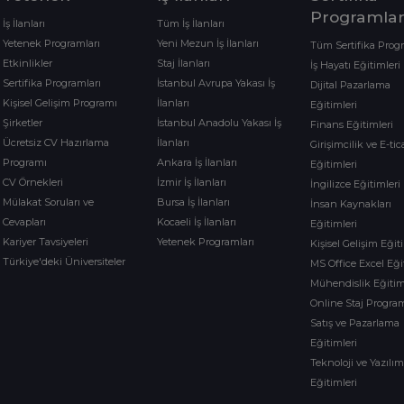
Programlar
İş İlanları
Tüm İş İlanları
Yetenek Programları
Yeni Mezun İş İlanları
Tüm Sertifika Prog
Etkinlikler
Staj İlanları
İş Hayatı Eğitimleri
Sertifika Programları
İstanbul Avrupa Yakası İş
Dijital Pazarlama
Kişisel Gelişim Programı
İlanları
Eğitimleri
Şirketler
İstanbul Anadolu Yakası İş
Finans Eğitimleri
Ücretsiz CV Hazırlama
İlanları
Girişimcilik ve E-tic
Programı
Ankara İş İlanları
Eğitimleri
CV Örnekleri
İzmir İş İlanları
İngilizce Eğitimleri
Mülakat Soruları ve
Bursa İş İlanları
İnsan Kaynakları
Cevapları
Kocaeli İş İlanları
Eğitimleri
Kariyer Tavsiyeleri
Yetenek Programları
Kişisel Gelişim Eğit
Türkiye'deki Üniversiteler
MS Office Excel Eği
Mühendislik Eğitim
Online Staj Program
Satış ve Pazarlama
Eğitimleri
Teknoloji ve Yazılı
Eğitimleri