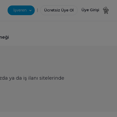
|
Üye Girişi
İşveren
Ücretsiz Üye Ol
rneği
i
da ya da iş ilanı sitelerinde