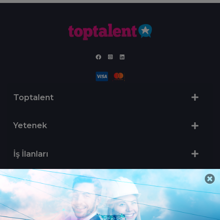
Toptalent
Yetenek
İş İlanları
Sertifika Programları
Yetenek Testleri