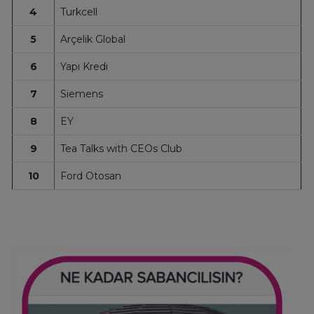
4
Turkcell
5
Arçelik Global
6
Yapı Kredi
7
Siemens
8
EY
9
Tea Talks with CEOs Club
10
Ford Otosan