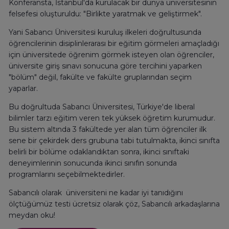
Konferansta, İstanbul'da kurulacak bir dünya üniversitesinin
felsefesi oluşturuldu: "Birlikte yaratmak ve geliştirmek".
Yani Sabancı Üniversitesi kuruluş ilkeleri doğrultusunda
öğrencilerinin disiplinlerarası bir eğitim görmeleri amaçladığı
için üniversitede öğrenim görmek isteyen olan öğrenciler,
üniversite giriş sınavı sonucuna göre tercihini yaparken
"bölüm" değil, fakülte ve fakülte gruplarından seçim
yaparlar.
Bu doğrultuda Sabancı Üniversitesi, Türkiye'de liberal
bilimler tarzı eğitim veren tek yüksek öğretim kurumudur.
Bu sistem altında 3 fakültede yer alan tüm öğrenciler ilk
sene bir çekirdek ders grubuna tabi tutulmakta, ikinci sınıfta
belirli bir bölüme odaklandıktan sonra, ikinci sınıftaki
deneyimlerinin sonucunda ikinci sınıfın sonunda
programlarını seçebilmektedirler.
Sabancılı olarak üniversiteni ne kadar iyi tanıdığını
ölçtüğümüz testi ücretsiz olarak çöz, Sabancılı arkadaşlarına
meydan oku!