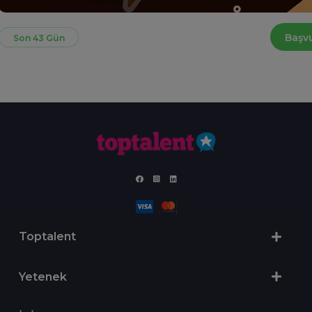
Başv
Son 43 Gün
Toptalent
Yetenek