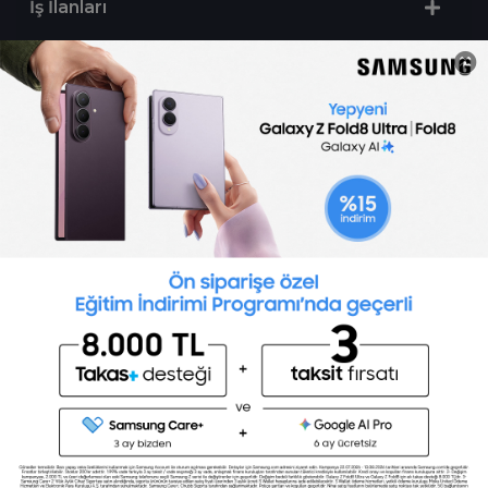
İş İlanları
Sertifika Programları
Yetenek Testleri
İşveren
Toptalent Marka ve İnsan Kaynakları Danışmanlığı Limited Şirketi Özel İstihdam Bürosu
Olarak 11 / 11 / 2024 - 10 / 11 / 2027 tarihleri arasında faaliyette bulunmak üzere, Türkiye İş
Kurumu tarafından 05.11.2024 tarih ve 16998526 sayılı karar uyarınca 1251 nolu belge ile faaliyet
göstermektedir.Toptalent İş İlanları için tıklayın. 4904 sayılı kanun uyarınca iş arayanlardan
ücret alınmayacak ve menfaat temin edilmeyecektir.
Türkiye İş Kurumu İstanbul İl Müdürlüğü: 0 212 249 29 87 | Türkiye iş Kurumu İstanbul Çalışma
ve İş Kurumu Bahçelievler Hizmet Merkezi