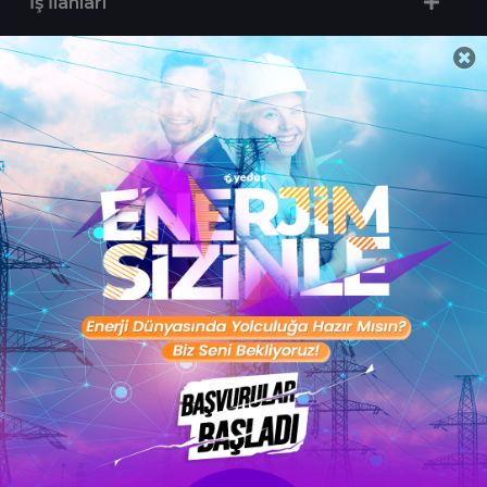
İş İlanları
Sertifika Programları
Yetenek Testleri
İşveren
Toptalent Marka ve İnsan Kaynakları Danışmanlığı Limited Şirketi Özel İstihdam Bürosu
Olarak 11 / 11 / 2024 - 10 / 11 / 2027 tarihleri arasında faaliyette bulunmak üzere, Türkiye İş
Kurumu tarafından 05.11.2024 tarih ve 16998526 sayılı karar uyarınca 1251 nolu belge ile faaliyet
göstermektedir.Toptalent İş İlanları için tıklayın. 4904 sayılı kanun uyarınca iş arayanlardan
ücret alınmayacak ve menfaat temin edilmeyecektir.
Türkiye İş Kurumu İstanbul İl Müdürlüğü: 0 212 249 29 87 | Türkiye iş Kurumu İstanbul Çalışma
ve İş Kurumu Bahçelievler Hizmet Merkezi