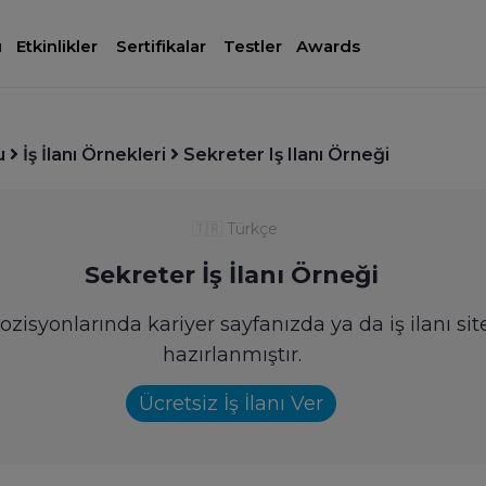
ı
Etkinlikler
Sertifikalar
Testler
Awards
u
İş İlanı Örnekleri
Sekreter Iş Ilanı Örneği
🇹🇷
Türkçe
Sekreter İş İlanı Örneği
pozisyonlarında kariyer sayfanızda ya da iş ilanı si
hazırlanmıştır.
Ücretsiz İş İlanı Ver