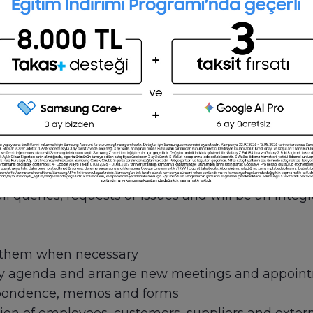
rect them when necessary
thly agenda and arrange new meetings and appo
orrespondence, memos and forms
ty of clerical and administrative support in order
ives by supporting them with planning and distrib
all queries, requests or issues and will be an inte
t them when necessary
ly agenda and arrange new meetings and appoin
spondence, memos and forms