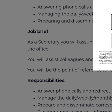
Answering phone calls and redi
Managing the daily/weekly/mon
Preparing and disseminating c
Job brief
As a Secretary you will assume the du
the office.
You will assist colleagues and execut
You will be the point of reference for 
Responsibilities
Answer phone calls and redirec
Manage the daily/weekly/month
Prepare and disseminate corre