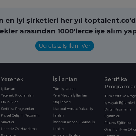
en iyi şirketleri her yıl toptalent.co'da
ekler arasından 1000'lerce işe alım yap
Ücretsiz İş İlanı Ver
Yetenek
İş İlanları
Sertifika
Programlar
İş İlanları
Tüm İş İlanları
Yetenek Programları
Yeni Mezun İş İlanları
Tüm Sertifika Prog
Etkinlikler
Staj İlanları
İş Hayatı Eğitimleri
Sertifika Programları
İstanbul Avrupa Yakası İş
Dijital Pazarlama
Kişisel Gelişim Programı
İlanları
Eğitimleri
Şirketler
İstanbul Anadolu Yakası İş
Finans Eğitimleri
Ücretsiz CV Hazırlama
İlanları
Girişimcilik ve E-tic
Programı
Ankara İş İlanları