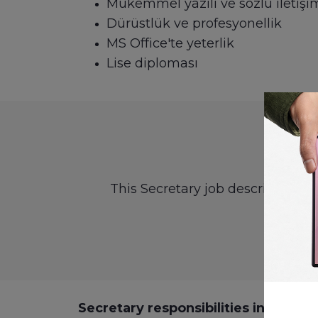
Mükemmel yazılı ve sözlü iletişim
Dürüstlük ve profesyonellik
MS Office'te yeterlik
Lise diploması
This Secretary job description t
Secretary responsibilities include: