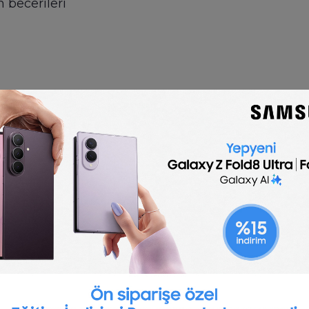
 becerileri
🇬🇧
English
Secretary job description
emplate is optimized for posting to online job boa
customize for your company.
Post a job for free