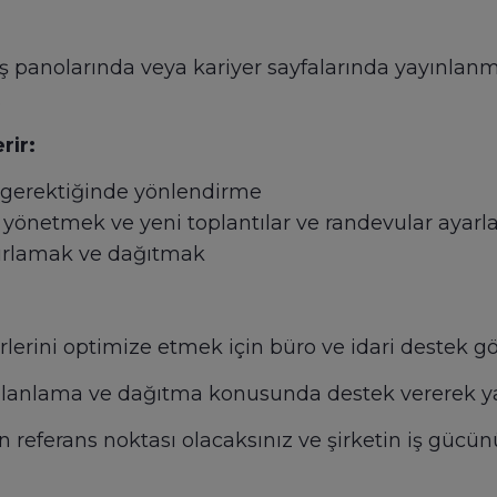
 iş panolarında veya kariyer sayfalarında yayınlan
.
rir:
e gerektiğinde yönlendirme
i yönetmek ve yeni toplantılar ve randevular ayar
zırlamak ve dağıtmak
ürlerini optimize etmek için büro ve idari destek g
i planlama ve dağıtma konusunda destek vererek ya
in referans noktası olacaksınız ve şirketin iş gücün