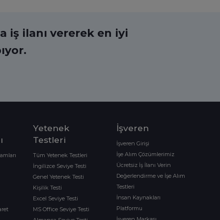
 iş ilanı vererek en iyi
ıyor.
Yetenek
İşveren
ı
Testleri
İşveren Girişi
İşe Alım Çözümlerimiz
ramları
Tüm Yetenek Testleri
Ücretsiz İş İlanı Verin
İngilizce Seviye Testi
Değerlendirme ve İşe Alım
Genel Yetenek Testi
Testleri
Kişilik Testi
İnsan Kaynakları
Excel Seviye Testi
Platformu
aret
MS Office Seviye Testi
İşveren Markası