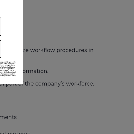
intments
 to optimize workflow procedures in
uting information.
gral part of the company’s workforce.
tments