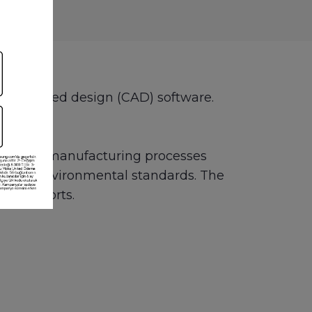
ter-aided design (CAD) software.
y design manufacturing processes
nce and environmental standards. The
ress reports.