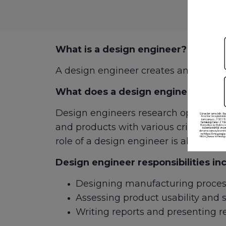
What is a design engineer?
A design engineer creates and imple
What does a design engineer do?
Design engineers research opportuni
and products with various criteria in
role of a design engineer is also to a
Design engineer responsibilities in
Designing manufacturing proces
Assessing product usability and 
Writing reports and presenting 