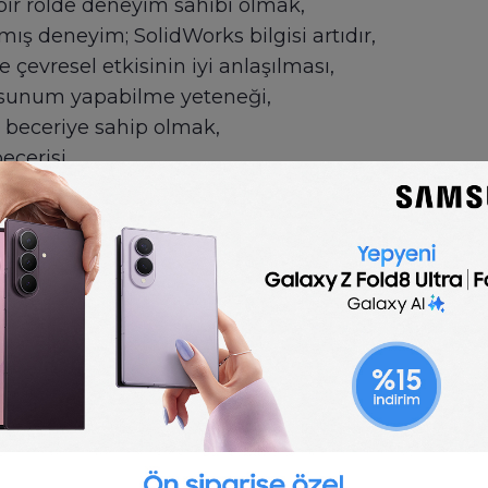
ir rolde deneyim sahibi olmak,
ış deneyim; SolidWorks bilgisi artıdır,
 çevresel etkisinin iyi anlaşılması,
 sunum yapabilme yeteneği,
beceriye sahip olmak,
ecerisi,
 bir alanda derece sahibi olmak.
🇬🇧
English
Design Engineer job description
 template is optimized for posting to online job 
customize for your company.