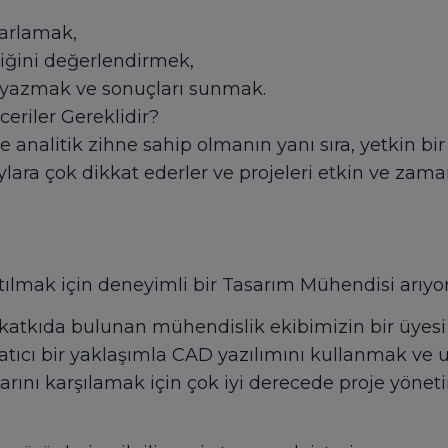
sarlamak,
nliğini değerlendirmek,
r yazmak ve sonuçları sunmak.
eriler Gereklidir?
 analitik zihne sahip olmanın yanı sıra, yetkin b
aylara çok dikkat ederler ve projeleri etkin ve za
atılmak için deneyimli bir Tasarım Mühendisi arıyo
katkıda bulunan mühendislik ekibimizin bir üyesi 
ratıcı bir yaklaşımla CAD yazılımını kullanmak v
larını karşılamak için çok iyi derecede proje yönet