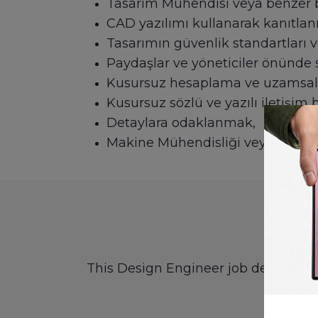
Tasarım Mühendisi veya benzer b
CAD yazılımı kullanarak kanıtlanm
Tasarımın güvenlik standartları ve
Paydaşlar ve yöneticiler önünde
Kusursuz hesaplama ve uzamsal 
Kusursuz sözlü ve yazılı iletişim b
Detaylara odaklanmak,
Makine Mühendisliği veya benzer
This Design Engineer job description