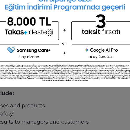
Post a job for free
ments product processes and designs using compu
ties for new products and create prototypes. The
 mind, including cost-effectiveness, user experie
nalyze data from tests on prototypes and craft prog
clude:
ses and products
safety
results to managers and customers