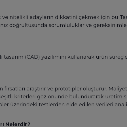
ak ve nitelikli adayların dikkatini çekmek için bu 
rınız doğrultusunda sorumluluklar ve gereksinimler 
 tasarım (CAD) yazılımını kullanarak ürün süreçler
ırsatları araştırır ve prototipler oluşturur. Maliye
eşitli kriterleri göz önünde bulundurarak üretim sür
er üzerindeki testlerden elde edilen verileri anal
ı Nelerdir?