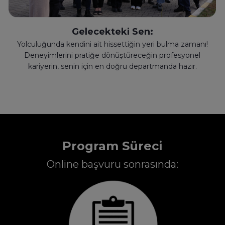
Gelecekteki Sen:
Yolculuğunda kendini ait hissettiğin yeri bulma zamanı!
Deneyimlerini pratiğe dönüştüreceğin profesyonel
kariyerin, senin için en doğru departmanda hazır.
Program Süreci
Online başvuru sonrasında: