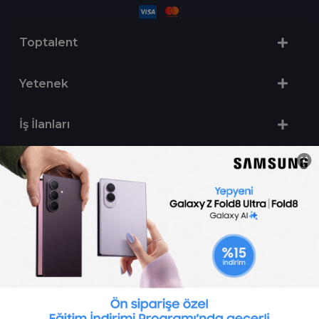
Toptalent
Yetenek
İş İlanları
Sertifika Programları
Yetenek Testleri
İşveren