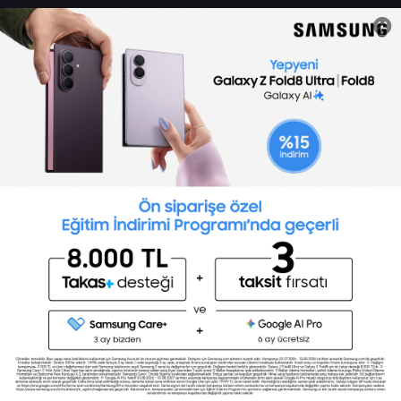
Sertifika Programları
Yetenek Testleri
İşveren
Toptalent Marka ve İnsan Kaynakları Danışmanlığı Limited Şirketi Özel İstihdam Bürosu
Olarak 11 / 11 / 2024 - 10 / 11 / 2027 tarihleri arasında faaliyette bulunmak üzere, Türkiye İş
Kurumu tarafından 05.11.2024 tarih ve 16998526 sayılı karar uyarınca 1251 nolu belge ile faaliyet
göstermektedir.Toptalent İş İlanları için tıklayın. 4904 sayılı kanun uyarınca iş arayanlardan
ücret alınmayacak ve menfaat temin edilmeyecektir.
Türkiye İş Kurumu İstanbul İl Müdürlüğü: 0 212 249 29 87 | Türkiye iş Kurumu İstanbul Çalışma
ve İş Kurumu Bahçelievler Hizmet Merkezi
Toptalent 2026 © Tüm Hakları Saklıdır.