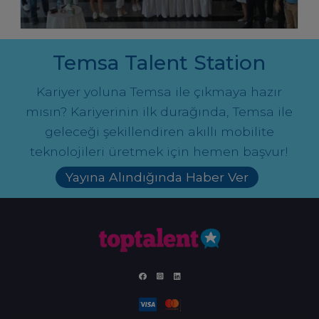
Temsa Talent Station
Kariyer yoluna Temsa ile çıkmaya hazır
mısın? Kariyerinin ilk durağında, Temsa ile
geleceği şekillendiren akıllı mobilite
teknolojileri üretmek için hemen başvur!
Yayına Alındığında Haber Ver