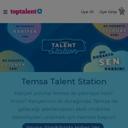
Üye Ol
Üye Girişi
Temsa Talent Station
Kariyer yoluna Temsa ile çıkmaya hazır
mısın? Kariyerinin ilk durağında, Temsa ile
geleceği şekillendiren akıllı mobilite
teknolojileri üretmek için hemen başvur!
Yayına Alındığında Haber Ver