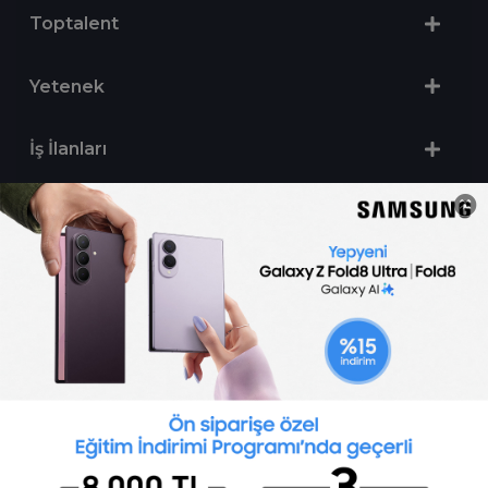
Toptalent
Yetenek
İş İlanları
Sertifika Programları
Yetenek Testleri
İşveren