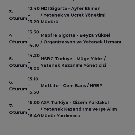
12.40
HDI Sigorta - Ayfer Ekmen
3.
–
/ Yetenek ve Ücret Yönetimi
Oturum
13.20
Müdürü
13.30
4.
Mapfre Sigorta - Beyza Yüksel
–
Oturum
/ Organizasyon ve Yetenek Uzmanı
14.10
14.20
5.
HSBC Türkiye - Müge Yıldız /
–
Oturum
Yetenek Kazanımı Yöneticisi
15.00
15.10
6.
–
MetLife - Cem Barış / HRBP
Oturum
15.50
16.00
AXA Türkiye - Gizem Yurdakul
7.
–
/ Yetenek Kazandırma ve İşe Alım
Oturum
16.40
Müdür Yardımcısı