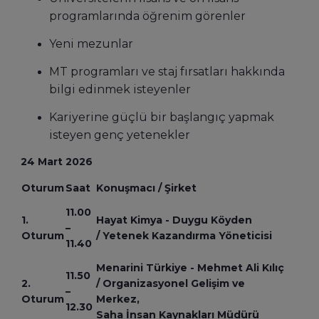
programlarında öğrenim görenler
Yeni mezunlar
MT programları ve staj fırsatları hakkında
bilgi edinmek isteyenler
Kariyerine güçlü bir başlangıç yapmak
isteyen genç yetenekler
24 Mart 2026
Oturum
Saat
Konuşmacı / Şirket
11.00
1.
Hayat Kimya - Duygu Köyden
–
Oturum
/ Yetenek Kazandırma Yöneticisi
11.40
Menarini Türkiye - Mehmet Ali Kılıç
11.50
2.
/ Organizasyonel Gelişim ve
–
Oturum
Merkez,
12.30
Saha İnsan Kaynakları Müdürü