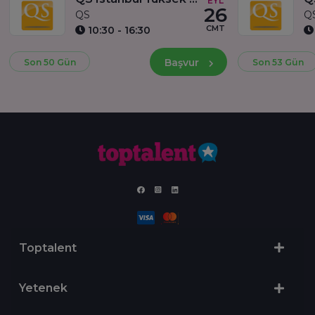
EYL
26
QS
Q
CMT
10:30 - 16:30
Başvur
Son 50 Gün
Son 53 Gün
Toptalent
Yetenek