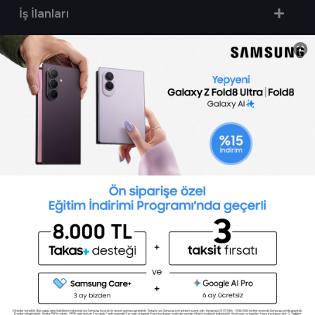
İş İlanları
Sertifika Programları
Yetenek Testleri
İşveren
Toptalent Marka ve İnsan Kaynakları Danışmanlığı Limited Şirketi Özel İstihdam Bürosu
Olarak 11 / 11 / 2024 - 10 / 11 / 2027 tarihleri arasında faaliyette bulunmak üzere, Türkiye İş
Kurumu tarafından 05.11.2024 tarih ve 16998526 sayılı karar uyarınca 1251 nolu belge ile faaliyet
göstermektedir.Toptalent İş İlanları için tıklayın. 4904 sayılı kanun uyarınca iş arayanlardan
ücret alınmayacak ve menfaat temin edilmeyecektir.
Türkiye İş Kurumu İstanbul İl Müdürlüğü: 0 212 249 29 87 | Türkiye iş Kurumu İstanbul Çalışma
ve İş Kurumu Bahçelievler Hizmet Merkezi